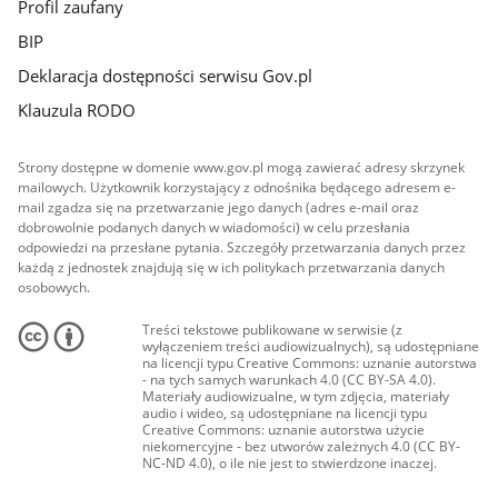
Profil zaufany
BIP
Deklaracja dostępności serwisu Gov.pl
Klauzula RODO
Strony dostępne w domenie www.gov.pl mogą zawierać adresy skrzynek
mailowych. Użytkownik korzystający z odnośnika będącego adresem e-
mail zgadza się na przetwarzanie jego danych (adres e-mail oraz
dobrowolnie podanych danych w wiadomości) w celu przesłania
odpowiedzi na przesłane pytania. Szczegóły przetwarzania danych przez
każdą z jednostek znajdują się w ich politykach przetwarzania danych
osobowych.
Treści tekstowe publikowane w serwisie (z
wyłączeniem treści audiowizualnych), są udostępniane
na licencji typu Creative Commons: uznanie autorstwa
- na tych samych warunkach 4.0 (CC BY-SA 4.0).
Materiały audiowizualne, w tym zdjęcia, materiały
audio i wideo, są udostępniane na licencji typu
Creative Commons: uznanie autorstwa użycie
niekomercyjne - bez utworów zależnych 4.0 (CC BY-
NC-ND 4.0), o ile nie jest to stwierdzone inaczej.