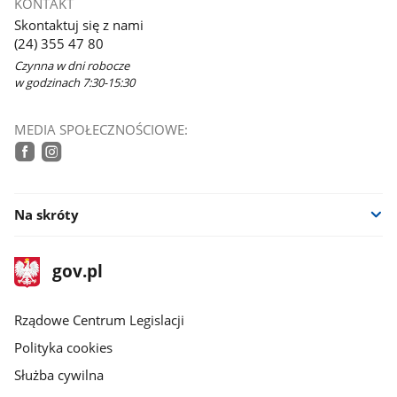
KONTAKT
Skontaktuj się z nami
(24) 355 47 80
Czynna w dni robocze
w godzinach 7:30-15:30
MEDIA SPOŁECZNOŚCIOWE:
tiktok
facebook
instagram
Na skróty
stopka
Strona
gov.pl
gov.pl
główna
Rządowe Centrum Legislacji
Polityka cookies
Służba cywilna