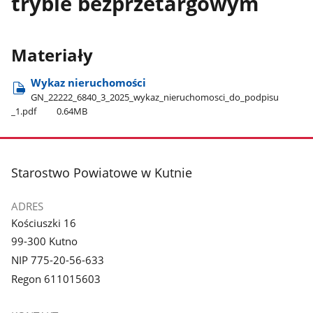
trybie bezprzetargowym
Materiały
Wykaz nieruchomości
GN​_22222​_6840​_3​_2025​_wykaz​_nieruchomosci​_do​_podpisu​
_1.pdf
0.64MB
stopka
Starostwo Powiatowe w Kutnie
ADRES
Kościuszki 16
99-300 Kutno
NIP 775-20-56-633
Regon 611015603