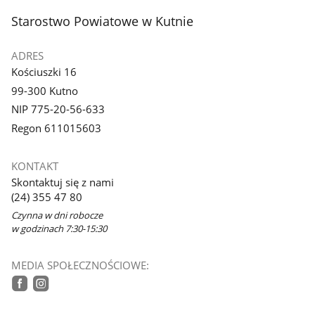
stopka
Starostwo Powiatowe w Kutnie
ADRES
Kościuszki 16
99-300 Kutno
NIP 775-20-56-633
Regon 611015603
KONTAKT
Skontaktuj się z nami
(24) 355 47 80
Czynna w dni robocze
w godzinach 7:30-15:30
MEDIA SPOŁECZNOŚCIOWE:
tiktok
facebook
instagram