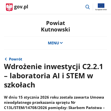
przejdź
gov.pl
do
wyszukiwar
Powiat
Kutnowski
MENU
Powrót
Wdrożenie inwestycji C2.2.1
– laboratoria AI i STEM w
szkołach
W dniu 15 stycznia 2026 roku została zawarta Umowa
nieodpłatnego przekazania sprzętu Nr
C13L/STEM/14708/2026 pomiędzy: Skarbem Państwa –