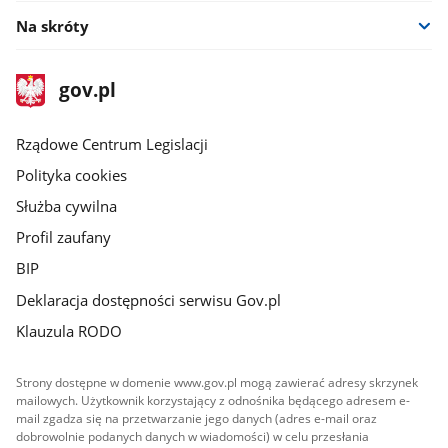
Na skróty
stopka
Strona
gov.pl
gov.pl
główna
Rządowe Centrum Legislacji
Polityka cookies
Służba cywilna
Profil zaufany
BIP
Deklaracja dostępności serwisu Gov.pl
Klauzula RODO
Strony dostępne w domenie www.gov.pl mogą zawierać adresy skrzynek
mailowych. Użytkownik korzystający z odnośnika będącego adresem e-
mail zgadza się na przetwarzanie jego danych (adres e-mail oraz
dobrowolnie podanych danych w wiadomości) w celu przesłania