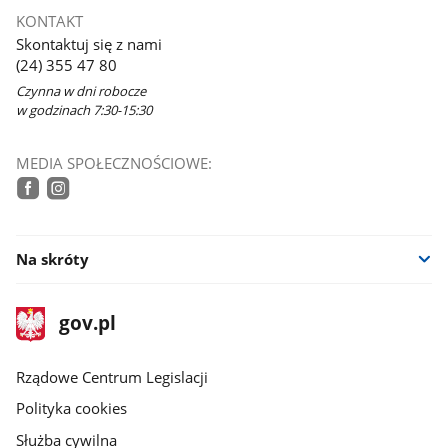
KONTAKT
Skontaktuj się z nami
(24) 355 47 80
Czynna w dni robocze
w godzinach 7:30-15:30
MEDIA SPOŁECZNOŚCIOWE:
tiktok
facebook
instagram
Na skróty
stopka
Strona
gov.pl
gov.pl
główna
Rządowe Centrum Legislacji
Polityka cookies
Służba cywilna