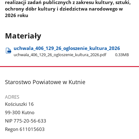
realizacji zadań publicznych z zakresu kultury, sztuki,
ochrony dóbr kultury i dziedzictwa narodowego w
2026 roku
Materiały
uchwala​_406​_129​_26​_ogloszenie​_kultura​_2026
uchwala​_406​_129​_26​_ogloszenie​_kultura​_2026.pdf
0.33MB
stopka
Starostwo Powiatowe w Kutnie
ADRES
Kościuszki 16
99-300 Kutno
NIP 775-20-56-633
Regon 611015603