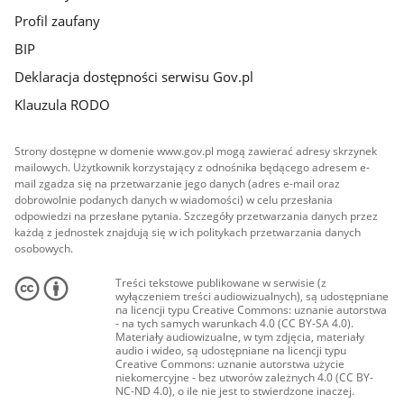
Profil zaufany
BIP
Deklaracja dostępności serwisu Gov.pl
Klauzula RODO
Strony dostępne w domenie www.gov.pl mogą zawierać adresy skrzynek
mailowych. Użytkownik korzystający z odnośnika będącego adresem e-
mail zgadza się na przetwarzanie jego danych (adres e-mail oraz
dobrowolnie podanych danych w wiadomości) w celu przesłania
odpowiedzi na przesłane pytania. Szczegóły przetwarzania danych przez
każdą z jednostek znajdują się w ich politykach przetwarzania danych
osobowych.
Treści tekstowe publikowane w serwisie (z
wyłączeniem treści audiowizualnych), są udostępniane
na licencji typu Creative Commons: uznanie autorstwa
- na tych samych warunkach 4.0 (CC BY-SA 4.0).
Materiały audiowizualne, w tym zdjęcia, materiały
audio i wideo, są udostępniane na licencji typu
Creative Commons: uznanie autorstwa użycie
niekomercyjne - bez utworów zależnych 4.0 (CC BY-
NC-ND 4.0), o ile nie jest to stwierdzone inaczej.