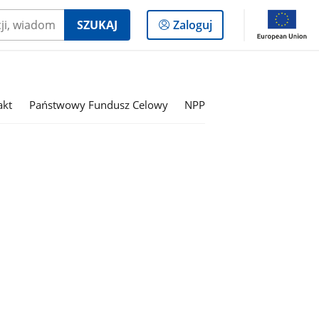
Logowanie
SZUKAJ
Zaloguj
do
panelu
akt
Państwowy Fundusz Celowy
NPP