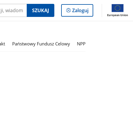
Logowanie
SZUKAJ
Zaloguj
do
panelu
akt
Państwowy Fundusz Celowy
NPP