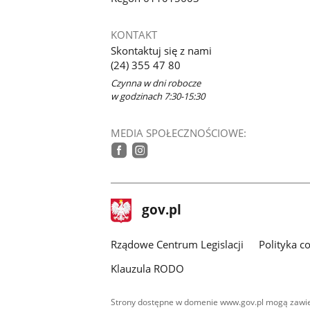
KONTAKT
Skontaktuj się z nami
(24) 355 47 80
Czynna w dni robocze
w godzinach 7:30-15:30
MEDIA SPOŁECZNOŚCIOWE:
tiktok
facebook
instagram
stopka
Strona
gov.pl
gov.pl
główna
Rządowe Centrum Legislacji
Polityka c
Klauzula RODO
Strony dostępne w domenie www.gov.pl mogą zawier