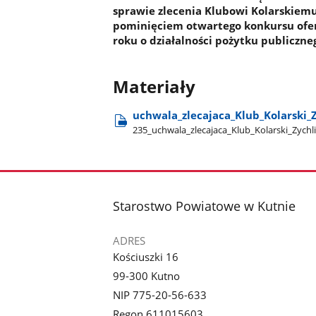
sprawie zlecenia Klubowi Kolarskiemu 
pominięciem otwartego konkursu ofert
roku o działalności pożytku publiczneg
Materiały
uchwala​_zlecajaca​_Klub​_Kolarski​_
235​_uchwala​_zlecajaca​_Klub​_Kolarski​_Zychl
stopka
Starostwo Powiatowe w Kutnie
ADRES
Kościuszki 16
99-300 Kutno
NIP 775-20-56-633
Regon 611015603