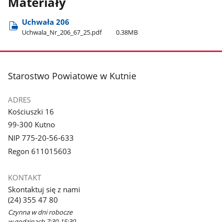
Materiały
Uchwała 206
Uchwala​_Nr​_206​_67​_25.pdf
0.38MB
stopka
Starostwo Powiatowe w Kutnie
ADRES
Kościuszki 16
99-300 Kutno
NIP 775-20-56-633
Regon 611015603
KONTAKT
Skontaktuj się z nami
(24) 355 47 80
Czynna w dni robocze
w godzinach 7:30-15:30