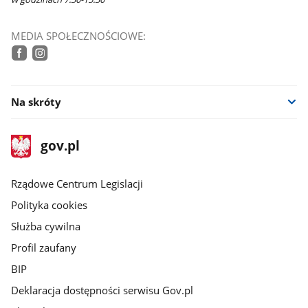
MEDIA SPOŁECZNOŚCIOWE:
tiktok
facebook
instagram
Na skróty
stopka
Strona
gov.pl
gov.pl
główna
Rządowe Centrum Legislacji
Polityka cookies
Służba cywilna
Profil zaufany
BIP
Deklaracja dostępności serwisu Gov.pl