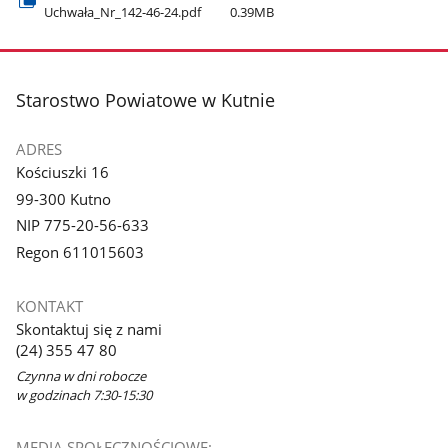
Uchwała​_Nr​_142-46-24.pdf
0.39MB
stopka
Starostwo Powiatowe w Kutnie
ADRES
Kościuszki 16
99-300 Kutno
NIP 775-20-56-633
Regon 611015603
KONTAKT
Skontaktuj się z nami
(24) 355 47 80
Czynna w dni robocze
w godzinach 7:30-15:30
MEDIA SPOŁECZNOŚCIOWE: