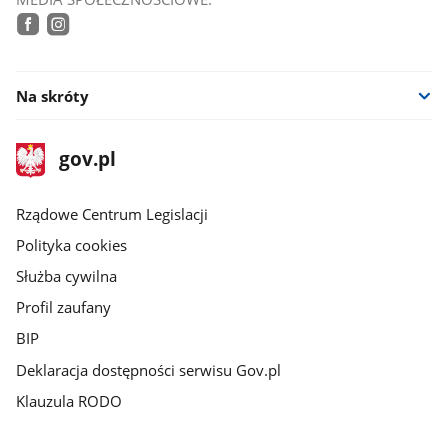
tiktok
facebook
instagram
Na skróty
stopka
Strona
gov.pl
gov.pl
główna
Rządowe Centrum Legislacji
Polityka cookies
Służba cywilna
Profil zaufany
BIP
Deklaracja dostępności serwisu Gov.pl
Klauzula RODO