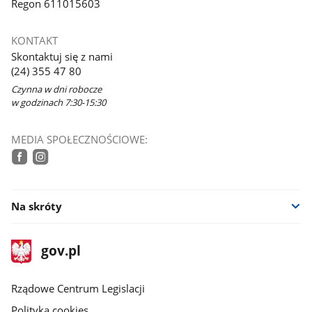
Regon 611015603
KONTAKT
Skontaktuj się z nami
(24) 355 47 80
Czynna w dni robocze
w godzinach 7:30-15:30
MEDIA SPOŁECZNOŚCIOWE:
tiktok
facebook
instagram
Na skróty
stopka
Strona
gov.pl
gov.pl
główna
Rządowe Centrum Legislacji
Polityka cookies