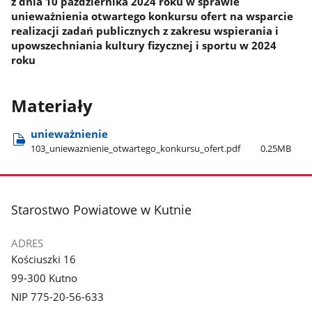
z dnia 10 października 2024 roku w sprawie
unieważnienia otwartego konkursu ofert na wsparcie
realizacji zadań publicznych z zakresu wspierania i
upowszechniania kultury fizycznej i sportu w 2024
roku
Materiały
unieważnienie
103​_uniewaznienie​_otwartego​_konkursu​_ofert.pdf
0.25MB
stopka
Starostwo Powiatowe w Kutnie
ADRES
Kościuszki 16
99-300 Kutno
NIP 775-20-56-633