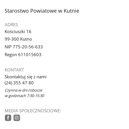
stopka
Starostwo Powiatowe w Kutnie
ADRES
Kościuszki 16
99-300 Kutno
NIP 775-20-56-633
Regon 611015603
KONTAKT
Skontaktuj się z nami
(24) 355 47 80
Czynna w dni robocze
w godzinach 7:30-15:30
MEDIA SPOŁECZNOŚCIOWE:
tiktok
facebook
instagram