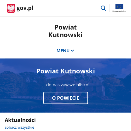
przejdź
gov.pl
do
wyszukiwar
Powiat
Kutnowski
MENU
Powiat Kutnowski
... do nas zawsze blisko!
O POWIECIE
Aktualności
zobacz wszystkie