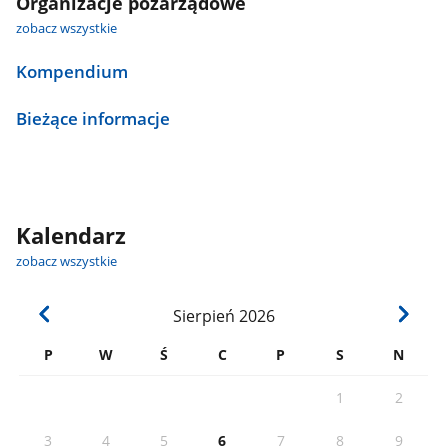
Organizacje pozarządowe
zobacz wszystkie
Kompendium
Bieżące informacje
Kalendarz
zobacz wszystkie
Sierpień
2026
P
W
Ś
C
P
S
N
1
2
3
4
5
6
7
8
9