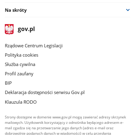
Na skróty
stopka
Strona
gov.pl
gov.pl
główna
Rządowe Centrum Legislacji
Polityka cookies
Służba cywilna
Profil zaufany
BIP
Deklaracja dostępności serwisu Gov.pl
Klauzula RODO
Strony dostępne w domenie www.gov.pl mogą zawierać adresy skrzynek
mailowych. Użytkownik korzystający z odnośnika będącego adresem e-
mail zgadza się na przetwarzanie jego danych (adres e-mail oraz
dobrowolnie podanych danych w wiadomości) w celu przesłania