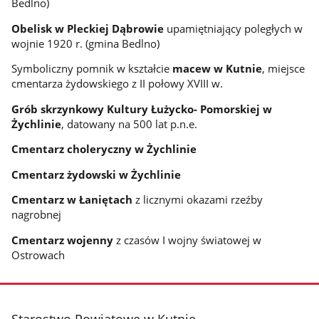
Bedlno)
Obelisk w Pleckiej Dąbrowie
upamiętniający poległych w
wojnie 1920 r. (gmina Bedlno)
Symboliczny pomnik w kształcie
macew w Kutnie
, miejsce
cmentarza żydowskiego z II połowy XVIII w.
Grób skrzynkowy Kultury Łużycko- Pomorskiej w
Żychlinie
, datowany na 500 lat p.n.e.
Cmentarz choleryczny w Żychlinie
Cmentarz żydowski w Żychlinie
Cmentarz w Łaniętach
z licznymi okazami rzeźby
nagrobnej
Cmentarz wojenny
z czasów I wojny światowej w
Ostrowach
stopka