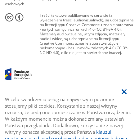
osobowych.
Treści tekstowe publikowane w serwisie (z
wyłączeniem treści audiowizualnych), są udostępniane
na licencji typu Creative Commons: uznanie autorstwa
- na tych samych warunkach 4.0 (CC BY-SA 4.0).
Materiały audiowizualne, w tym zdjęcia, materiały
audio i wideo, są udostępniane na licencji typu
Creative Commons: uznanie autorstwa użycie
niekomercyjne - bez utworów zależnych 4.0 (CC BY-
NC-ND 4.0), o ile nie jest to stwierdzone inaczej.
W celu świadczenia usług na najwyższym poziomie
stosujemy pliki cookies. Korzystanie z naszej witryny
oznacza, że będą one zamieszczane w Państwa urządzeniu.
W każdym momencie można dokonać zmiany ustawień
Państwa przeglądarki. Dodatkowo, korzystanie z naszej
witryny oznacza akceptację przez Państwa
klauzuli
przetwarzania danych osobowych udostępnionych drogą