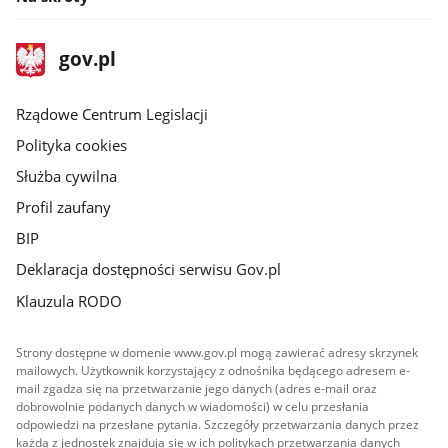
stopka
Strona
gov.pl
gov.pl
główna
Rządowe Centrum Legislacji
Polityka cookies
Służba cywilna
Profil zaufany
BIP
Deklaracja dostępności serwisu Gov.pl
Klauzula RODO
Strony dostępne w domenie www.gov.pl mogą zawierać adresy skrzynek
mailowych. Użytkownik korzystający z odnośnika będącego adresem e-
mail zgadza się na przetwarzanie jego danych (adres e-mail oraz
dobrowolnie podanych danych w wiadomości) w celu przesłania
odpowiedzi na przesłane pytania. Szczegóły przetwarzania danych przez
każdą z jednostek znajdują się w ich politykach przetwarzania danych