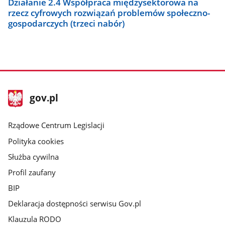
Działanie 2.4 Współpraca międzysektorowa na
rzecz cyfrowych rozwiązań problemów społeczno-
gospodarczych (trzeci nabór)
stopka
Strona
gov.pl
gov.pl
główna
Rządowe Centrum Legislacji
Polityka cookies
Służba cywilna
Profil zaufany
BIP
Deklaracja dostępności serwisu Gov.pl
Klauzula RODO