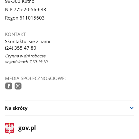
99-300 Kutno
NIP 775-20-56-633
Regon 611015603
KONTAKT
Skontaktuj się z nami
(24) 355 47 80
Czynna w dni robocze
w godzinach 7:30-15:30
MEDIA SPOŁECZNOŚCIOWE:
tiktok
facebook
instagram
Na skróty
stopka
Strona
gov.pl
gov.pl
główna