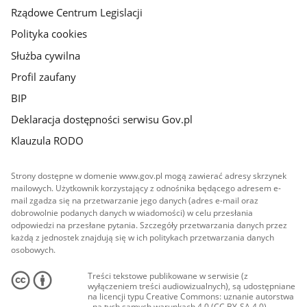
Rządowe Centrum Legislacji
Polityka cookies
Służba cywilna
Profil zaufany
BIP
Deklaracja dostępności serwisu Gov.pl
Klauzula RODO
Strony dostępne w domenie www.gov.pl mogą zawierać adresy skrzynek
mailowych. Użytkownik korzystający z odnośnika będącego adresem e-
mail zgadza się na przetwarzanie jego danych (adres e-mail oraz
dobrowolnie podanych danych w wiadomości) w celu przesłania
odpowiedzi na przesłane pytania. Szczegóły przetwarzania danych przez
każdą z jednostek znajdują się w ich politykach przetwarzania danych
osobowych.
Treści tekstowe publikowane w serwisie (z
wyłączeniem treści audiowizualnych), są udostępniane
na licencji typu Creative Commons: uznanie autorstwa
- na tych samych warunkach 4.0 (CC BY-SA 4.0).