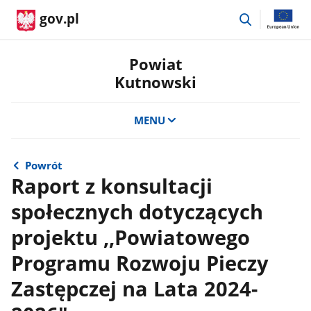
przejdź
gov.pl
do
wyszukiwar
Powiat
Kutnowski
MENU
Powrót
Raport z konsultacji
społecznych dotyczących
projektu ,,Powiatowego
Programu Rozwoju Pieczy
Zastępczej na Lata 2024-