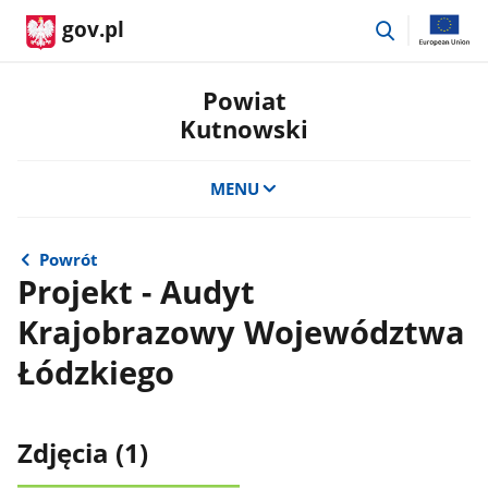
przejdź
gov.pl
do
wyszukiwar
Powiat
Kutnowski
MENU
Powrót
Projekt - Audyt
Krajobrazowy Województwa
Łódzkiego
Zdjęcia (1)