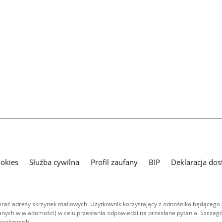
ookies
Służba cywilna
Profil zaufany
BIP
Deklaracja dos
ać adresy skrzynek mailowych. Użytkownik korzystający z odnośnika będącego 
nych w wiadomości) w celu przesłania odpowiedzi na przesłane pytania. Szczegó
 osobowych.