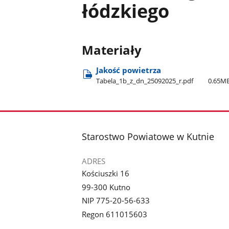
łódzkiego
Materiały
Jakość powietrza
Tabela​_1b​_z​_dn​_25092025​_r.pdf
0.65M
stopka
Starostwo Powiatowe w Kutnie
ADRES
Kościuszki 16
99-300 Kutno
NIP 775-20-56-633
Regon 611015603