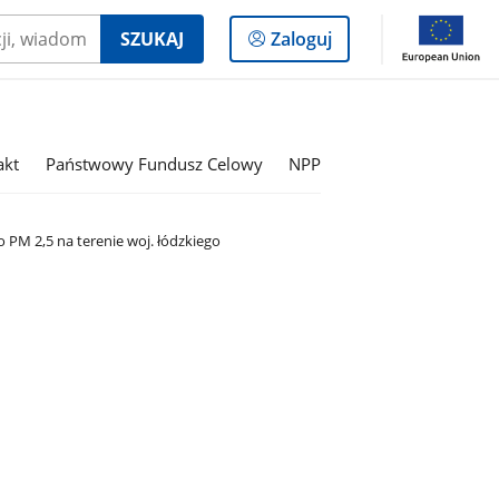
Logowanie
SZUKAJ
Zaloguj
do
panelu
akt
Państwowy Fundusz Celowy
NPP
PM 2,5 na terenie woj. łódzkiego