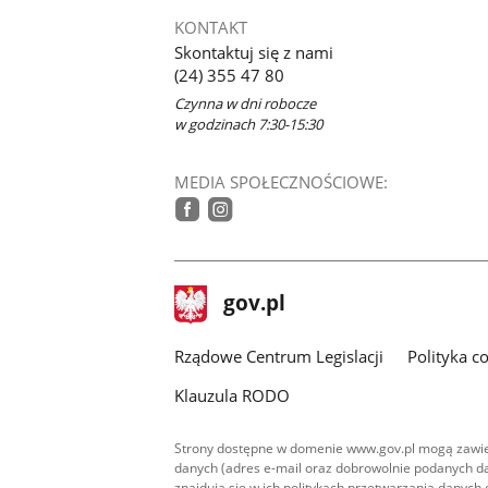
KONTAKT
Skontaktuj się z nami
(24) 355 47 80
Czynna w dni robocze
w godzinach 7:30-15:30
MEDIA SPOŁECZNOŚCIOWE:
tiktok
facebook
instagram
stopka
Strona
gov.pl
gov.pl
główna
Rządowe Centrum Legislacji
Polityka c
Klauzula RODO
Strony dostępne w domenie www.gov.pl mogą zawier
danych (adres e-mail oraz dobrowolnie podanych da
znajdują się w ich politykach przetwarzania danych