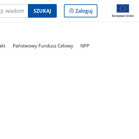
Logowanie
SZUKAJ
Zaloguj
do
panelu
akt
Państwowy Fundusz Celowy
NPP