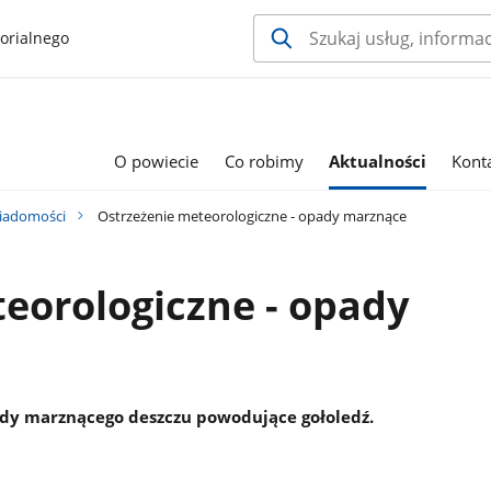
orialnego
O powiecie
Co robimy
Aktualności
Kont
iadomości
Ostrzeżenie meteorologiczne - opady marznące
eorologiczne - opady
dy marznącego deszczu powodujące gołoledź.