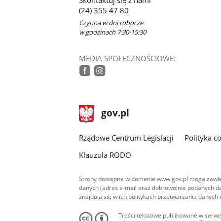
(24) 355 47 80
Czynna w dni robocze
w godzinach 7:30-15:30
MEDIA SPOŁECZNOŚCIOWE:
tiktok
facebook
instagram
stopka
Strona
gov.pl
gov.pl
główna
Rządowe Centrum Legislacji
Polityka c
Klauzula RODO
Strony dostępne w domenie www.gov.pl mogą zawier
danych (adres e-mail oraz dobrowolnie podanych da
znajdują się w ich politykach przetwarzania danych
Treści tekstowe publikowane w serwis