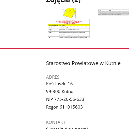
Pokaż
Pokaż
zdjęcie
zdjęcie
1
2
z
z
stopka
Starostwo Powiatowe w Kutnie
galerii.
galerii.
ADRES
Kościuszki 16
99-300 Kutno
NIP 775-20-56-633
Regon 611015603
KONTAKT
Skontaktuj się z nami