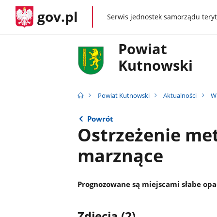
gov.pl
Serwis jednostek samorządu teryt
gov.pl
Powiat
Kutnowski
Powiat Kutnowski
Aktualności
W
Powrót
Ostrzeżenie met
marznące
Prognozowane są miejscami słabe opa
Zdjęcia (2)