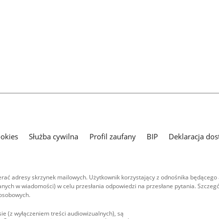
ookies
Służba cywilna
Profil zaufany
BIP
Deklaracja dos
ać adresy skrzynek mailowych. Użytkownik korzystający z odnośnika będącego 
nych w wiadomości) w celu przesłania odpowiedzi na przesłane pytania. Szczegó
 osobowych.
ie (z wyłączeniem treści audiowizualnych), są