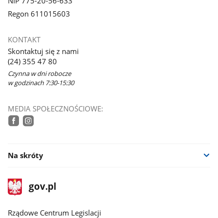
NIP 775-20-56-633
Regon 611015603
KONTAKT
Skontaktuj się z nami
(24) 355 47 80
Czynna w dni robocze
w godzinach 7:30-15:30
MEDIA SPOŁECZNOŚCIOWE:
tiktok
facebook
instagram
Na skróty
stopka
Strona
gov.pl
gov.pl
główna
Rządowe Centrum Legislacji