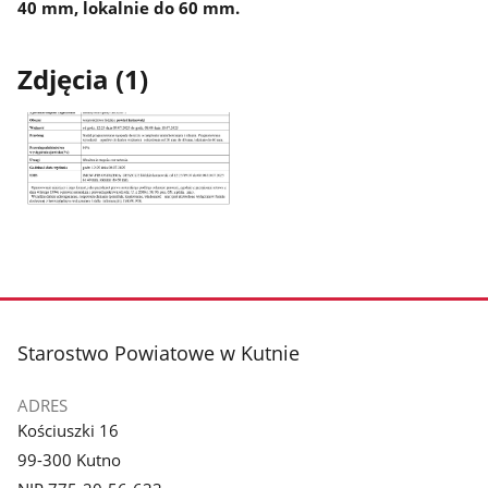
40 mm, lokalnie do 60 mm.
Zdjęcia (1)
Pokaż
zdjęcie
1
z
stopka
Starostwo Powiatowe w Kutnie
galerii.
ADRES
Kościuszki 16
99-300 Kutno