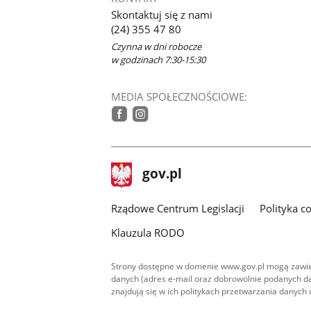
Skontaktuj się z nami
(24) 355 47 80
Czynna w dni robocze
w godzinach 7:30-15:30
MEDIA SPOŁECZNOŚCIOWE:
tiktok
facebook
instagram
stopka
Strona
gov.pl
gov.pl
główna
Rządowe Centrum Legislacji
Polityka c
Klauzula RODO
Strony dostępne w domenie www.gov.pl mogą zawier
danych (adres e-mail oraz dobrowolnie podanych da
znajdują się w ich politykach przetwarzania danych