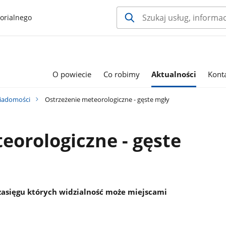
orialnego
O powiecie
Co robimy
Aktualności
Kont
iadomości
Ostrzeżenie meteorologiczne - gęste mgły
eorologiczne - gęste
 zasięgu których widzialność może miejscami