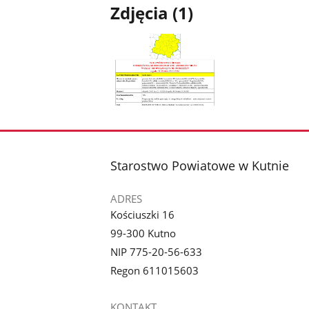
Zdjęcia (1)
Pokaż
zdjęcie
1
z
stopka
Starostwo Powiatowe w Kutnie
galerii.
ADRES
Kościuszki 16
99-300 Kutno
NIP 775-20-56-633
Regon 611015603
KONTAKT