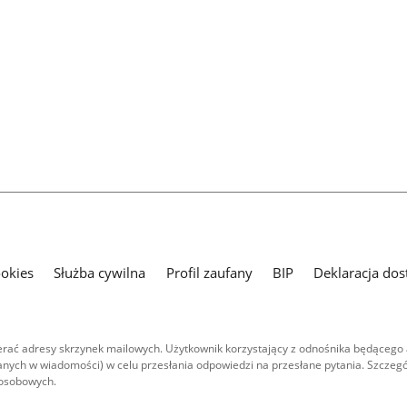
ookies
Służba cywilna
Profil zaufany
BIP
Deklaracja dos
ać adresy skrzynek mailowych. Użytkownik korzystający z odnośnika będącego 
nych w wiadomości) w celu przesłania odpowiedzi na przesłane pytania. Szczegó
 osobowych.