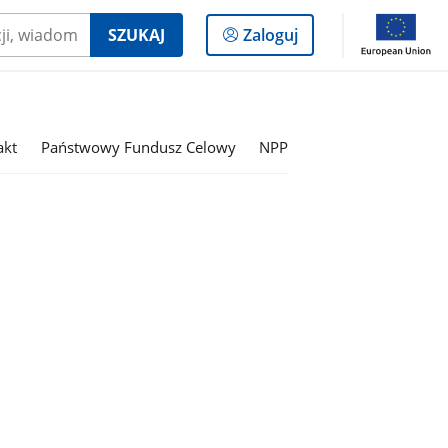
Logowanie
SZUKAJ
Zaloguj
do
panelu
akt
Państwowy Fundusz Celowy
NPP