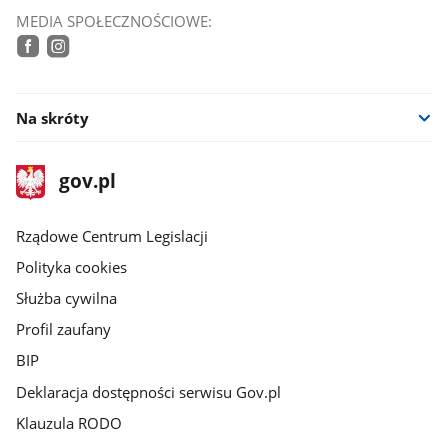
MEDIA SPOŁECZNOŚCIOWE:
tiktok
facebook
instagram
Na skróty
stopka
Strona
gov.pl
gov.pl
główna
Rządowe Centrum Legislacji
Polityka cookies
Służba cywilna
Profil zaufany
BIP
Deklaracja dostępności serwisu Gov.pl
Klauzula RODO