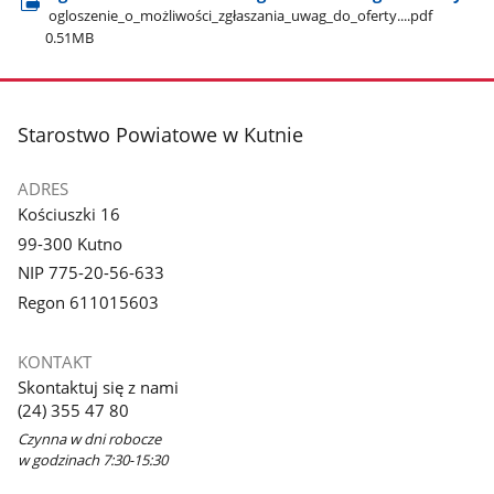
ogloszenie​_o​_możliwości​_zgłaszania​_uwag​_do​_oferty....pdf
0.51MB
stopka
Starostwo Powiatowe w Kutnie
ADRES
Kościuszki 16
99-300 Kutno
NIP 775-20-56-633
Regon 611015603
KONTAKT
Skontaktuj się z nami
(24) 355 47 80
Czynna w dni robocze
w godzinach 7:30-15:30