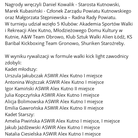
Nagrody wręczyli Daniel Kowalik - Starosta Kutnowski,
Marek Kubasiński - Członek Zarządu Powiatu Kutnowskiego
oraz Małgorzata Stępniewska – Radna Rady Powiatu.
W turnieju udział wzięło 5 Klubów: Akademia Sportów Walki
i Rekreacji Alex Kutno, Młodzieżowego Domu Kultury w
Kutnie, A&W Team Obrowo, Klub Sztuk Walki Alien Łódź, KS
Baribal Kickboxing Team Gronowo, Shuriken Staroźreby.
W wyniku rywalizacji w formule walki kick light zawodnicy
zdobyli:
Kadet młodszy:
Urszula Jakubczak ASWIR Alex Kutno I miejsce
Antonina Wojtczak ASWIR Alex Kutno I miejsce
Igor Kamiński ASWIR Alex Kutno II miejsce
Julia Kopczyńska ASWIR Alex Kutno I miejsce
Alicja Bolimowska ASWIR Alex Kutno I miejsce
Emilia Gawrońska ASWIR Alex Kutno II miejsce
Kadet Starszy:
Amelia Piwińska ASWIR Alex Kutno I miejsce, I miejsce
Jakub Jażdżewski ASWIR Alex Kutno I miejsce
Natalia Ciesielska ASWIR Alex Kutno I miejsce