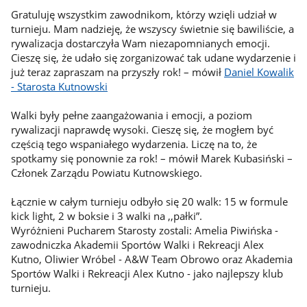
Gratuluję wszystkim zawodnikom, którzy wzięli udział w
turnieju. Mam nadzieję, że wszyscy świetnie się bawiliście, a
rywalizacja dostarczyła Wam niezapomnianych emocji.
Cieszę się, że udało się zorganizować tak udane wydarzenie i
już teraz zapraszam na przyszły rok! – mówił
Daniel Kowalik
- Starosta Kutnowski
Walki były pełne zaangażowania i emocji, a poziom
rywalizacji naprawdę wysoki. Cieszę się, że mogłem być
częścią tego wspaniałego wydarzenia. Liczę na to, że
spotkamy się ponownie za rok! – mówił Marek Kubasiński –
Członek Zarządu Powiatu Kutnowskiego.
Łącznie w całym turnieju odbyło się 20 walk: 15 w formule
kick light, 2 w boksie i 3 walki na ,,pałki”.
Wyróżnieni Pucharem Starosty zostali: Amelia Piwińska -
zawodniczka Akademii Sportów Walki i Rekreacji Alex
Kutno, Oliwier Wróbel - A&W Team Obrowo oraz Akademia
Sportów Walki i Rekreacji Alex Kutno - jako najlepszy klub
turnieju.