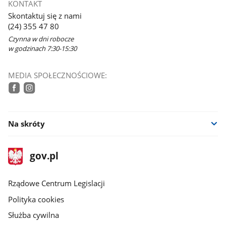
KONTAKT
Skontaktuj się z nami
(24) 355 47 80
Czynna w dni robocze
w godzinach 7:30-15:30
MEDIA SPOŁECZNOŚCIOWE:
tiktok
facebook
instagram
Na skróty
stopka
Strona
gov.pl
gov.pl
główna
Rządowe Centrum Legislacji
Polityka cookies
Służba cywilna