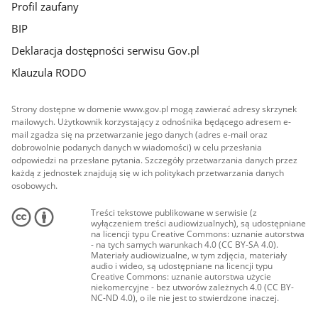
Profil zaufany
BIP
Deklaracja dostępności serwisu Gov.pl
Klauzula RODO
Strony dostępne w domenie www.gov.pl mogą zawierać adresy skrzynek
mailowych. Użytkownik korzystający z odnośnika będącego adresem e-
mail zgadza się na przetwarzanie jego danych (adres e-mail oraz
dobrowolnie podanych danych w wiadomości) w celu przesłania
odpowiedzi na przesłane pytania. Szczegóły przetwarzania danych przez
każdą z jednostek znajdują się w ich politykach przetwarzania danych
osobowych.
Treści tekstowe publikowane w serwisie (z
wyłączeniem treści audiowizualnych), są udostępniane
na licencji typu Creative Commons: uznanie autorstwa
- na tych samych warunkach 4.0 (CC BY-SA 4.0).
Materiały audiowizualne, w tym zdjęcia, materiały
audio i wideo, są udostępniane na licencji typu
Creative Commons: uznanie autorstwa użycie
niekomercyjne - bez utworów zależnych 4.0 (CC BY-
NC-ND 4.0), o ile nie jest to stwierdzone inaczej.