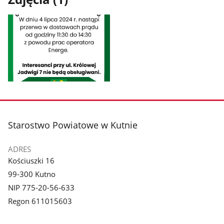
Pokaż
zdjęcie
1
z
stopka
Starostwo Powiatowe w Kutnie
galerii.
ADRES
Kościuszki 16
99-300 Kutno
NIP 775-20-56-633
Regon 611015603