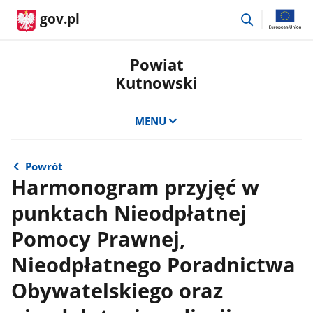
przejdź
gov.pl
do
wyszukiwar
Powiat
Kutnowski
MENU
Powrót
Harmonogram przyjęć w
punktach Nieodpłatnej
Pomocy Prawnej,
Nieodpłatnego Poradnictwa
Obywatelskiego oraz