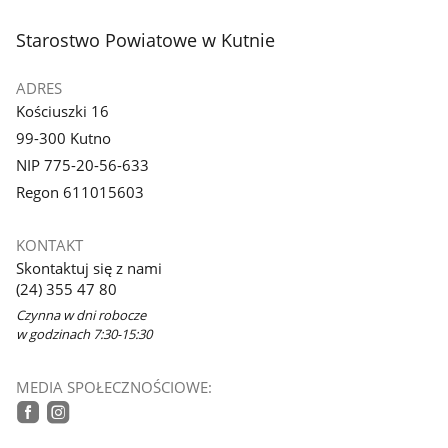
stopka
Starostwo Powiatowe w Kutnie
ADRES
Kościuszki 16
99-300 Kutno
NIP 775-20-56-633
Regon 611015603
KONTAKT
Skontaktuj się z nami
(24) 355 47 80
Czynna w dni robocze
w godzinach 7:30-15:30
MEDIA SPOŁECZNOŚCIOWE:
tiktok
facebook
instagram