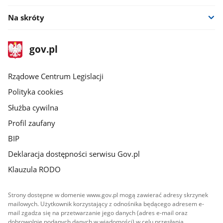
Na skróty
stopka
Strona
gov.pl
gov.pl
główna
Rządowe Centrum Legislacji
Polityka cookies
Służba cywilna
Profil zaufany
BIP
Deklaracja dostępności serwisu Gov.pl
Klauzula RODO
Strony dostępne w domenie www.gov.pl mogą zawierać adresy skrzynek
mailowych. Użytkownik korzystający z odnośnika będącego adresem e-
mail zgadza się na przetwarzanie jego danych (adres e-mail oraz
dobrowolnie podanych danych w wiadomości) w celu przesłania