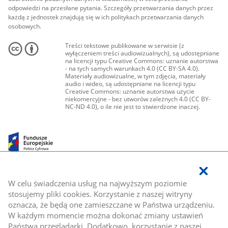
odpowiedzi na przesłane pytania. Szczegóły przetwarzania danych przez
każdą z jednostek znajdują się w ich politykach przetwarzania danych
osobowych.
Treści tekstowe publikowane w serwisie (z
wyłączeniem treści audiowizualnych), są udostępniane
na licencji typu Creative Commons: uznanie autorstwa
- na tych samych warunkach 4.0 (CC BY-SA 4.0).
Materiały audiowizualne, w tym zdjęcia, materiały
audio i wideo, są udostępniane na licencji typu
Creative Commons: uznanie autorstwa użycie
niekomercyjne - bez utworów zależnych 4.0 (CC BY-
NC-ND 4.0), o ile nie jest to stwierdzone inaczej.
W celu świadczenia usług na najwyższym poziomie
stosujemy pliki cookies. Korzystanie z naszej witryny
oznacza, że będą one zamieszczane w Państwa urządzeniu.
W każdym momencie można dokonać zmiany ustawień
Państwa przeglądarki. Dodatkowo, korzystanie z naszej