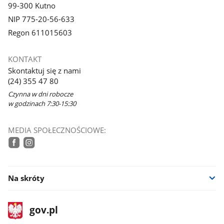
99-300 Kutno
NIP 775-20-56-633
Regon 611015603
KONTAKT
Skontaktuj się z nami
(24) 355 47 80
Czynna w dni robocze
w godzinach 7:30-15:30
MEDIA SPOŁECZNOŚCIOWE:
tiktok
facebook
instagram
Na skróty
stopka
Strona
gov.pl
gov.pl
główna