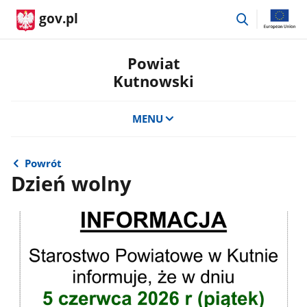
przejdź
gov.pl
do
wyszukiwar
Powiat
Kutnowski
MENU
Powrót
Dzień wolny