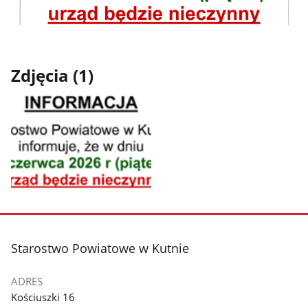
Zdjęcia (1)
Pokaż
zdjęcie
1
z
stopka
Starostwo Powiatowe w Kutnie
galerii.
ADRES
Kościuszki 16