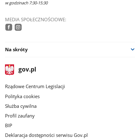
w godzinach 7:30-15:30
MEDIA SPOŁECZNOŚCIOWE:
tiktok
facebook
instagram
Na skróty
stopka
Strona
gov.pl
gov.pl
główna
Rządowe Centrum Legislacji
Polityka cookies
Służba cywilna
Profil zaufany
BIP
Deklaracja dostępności serwisu Gov.pl