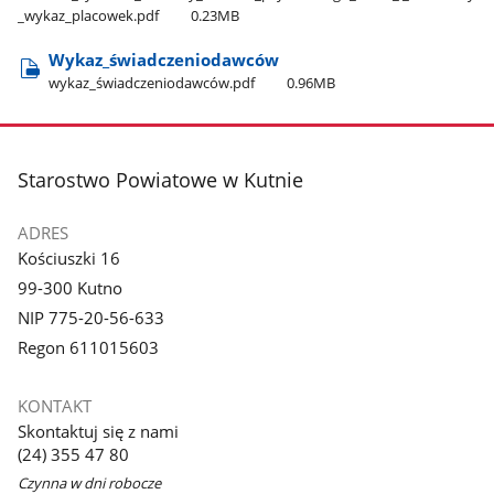
_wykaz​_placowek.pdf
0.23MB
Wykaz​_świadczeniodawców
wykaz​_świadczeniodawców.pdf
0.96MB
stopka
Starostwo Powiatowe w Kutnie
ADRES
Kościuszki 16
99-300 Kutno
NIP 775-20-56-633
Regon 611015603
KONTAKT
Skontaktuj się z nami
(24) 355 47 80
Czynna w dni robocze