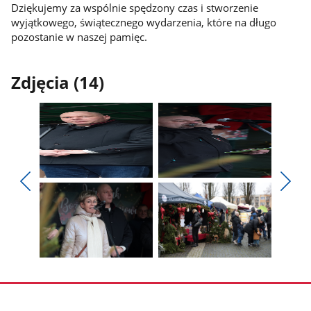
Dziękujemy za wspólnie spędzony czas i stworzenie
wyjątkowego, świątecznego wydarzenia, które na długo
pozostanie w naszej pamięc.
Zdjęcia (14)
Pokaż
Pokaż
zdjęcie
zdjęcie
Pokaż
Poka
1
2
poprzednie
nest
z
z
zdjęcia
zdjęc
galerii.
galerii.
Pokaż
Pokaż
zdjęcie
zdjęcie
3
4
z
z