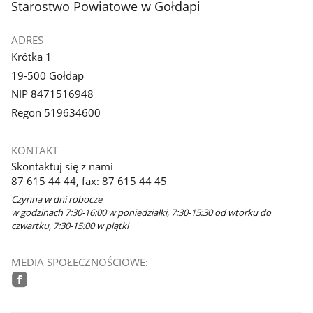
stopka
Starostwo Powiatowe w Gołdapi
galerii.
galerii.
ADRES
Krótka 1
19-500 Gołdap
NIP 8471516948
Regon 519634600
KONTAKT
Skontaktuj się z nami
87 615 44 44, fax: 87 615 44 45
Czynna w dni robocze
w godzinach 7:30-16:00 w poniedziałki, 7:30-15:30 od wtorku do
czwartku, 7:30-15:00 w piątki
MEDIA SPOŁECZNOŚCIOWE:
facebook