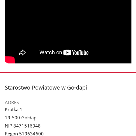
stopka
Starostwo Powiatowe w Gołdapi
ADRES
Krótka 1
19-500 Gołdap
NIP 8471516948
Regon 519634600