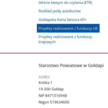
tekście łatwym do czytania (ETR)
Rozkład jazdy autobusów
Gołdapska Karta Seniora 60+
Projekty realizowane z funduszy UE
Projekty realizowane z funduszy
krajowych
stopka
Starostwo Powiatowe w Gołdapi
ADRES
Krótka 1
19-500 Gołdap
NIP 8471516948
Regon 519634600