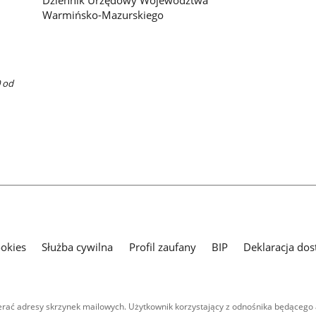
Warmińsko-Mazurskiego
0 od
ookies
Służba cywilna
Profil zaufany
BIP
Deklaracja dos
ać adresy skrzynek mailowych. Użytkownik korzystający z odnośnika będącego 