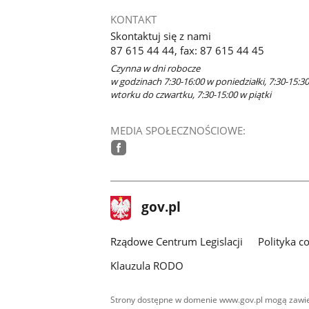
KONTAKT
Skontaktuj się z nami
87 615 44 44, fax: 87 615 44 45
Czynna w dni robocze
w godzinach 7:30-16:00 w poniedziałki, 7:30-15:3
wtorku do czwartku, 7:30-15:00 w piątki
MEDIA SPOŁECZNOŚCIOWE:
facebook
stopka
Strona
gov.pl
gov.pl
główna
Rządowe Centrum Legislacji
Polityka c
Klauzula RODO
Strony dostępne w domenie www.gov.pl mogą zawier