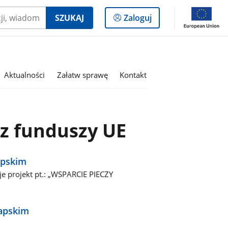
Logowanie
SZUKAJ
Zaloguj
do
panelu
Aktualności
Załatw sprawę
Kontakt
 z funduszy UE
apskim
e projekt pt.: „WSPARCIE PIECZY
dapskim