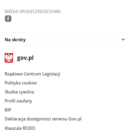
MEDIA SPOŁECZNOŚCIOWE:
facebook
Na skróty
stopka
Strona
gov.pl
gov.pl
główna
Rządowe Centrum Legislacji
Polityka cookies
Służba cywilna
Profil zaufany
BIP
Deklaracja dostępności serwisu Gov.pl
Klauzula RODO