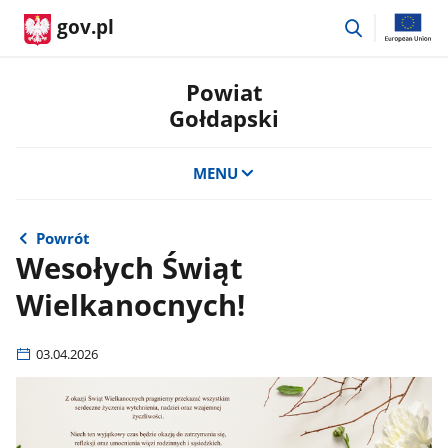
przejdź
gov.pl
do
wyszukiwar
Powiat
Gołdapski
MENU
Powrót
Wesołych Świąt
Wielkanocnych!
03.04.2026