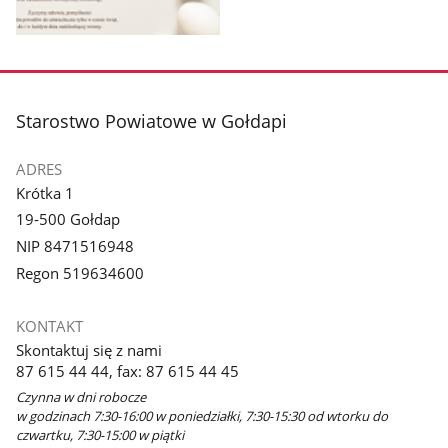
Pokaż
zdjęcie
1
z
stopka
Starostwo Powiatowe w Gołdapi
galerii.
ADRES
Krótka 1
19-500 Gołdap
NIP 8471516948
Regon 519634600
KONTAKT
Skontaktuj się z nami
87 615 44 44, fax: 87 615 44 45
Czynna w dni robocze
w godzinach 7:30-16:00 w poniedziałki, 7:30-15:30 od wtorku do
czwartku, 7:30-15:00 w piątki