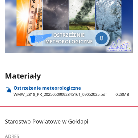
Materiały
Ostrzeżenie meteorologiczne
WMW​_2818​_PR​_20250509092845161​_09052025.pdf
0.28MB
stopka
Starostwo Powiatowe w Gołdapi
ADRES