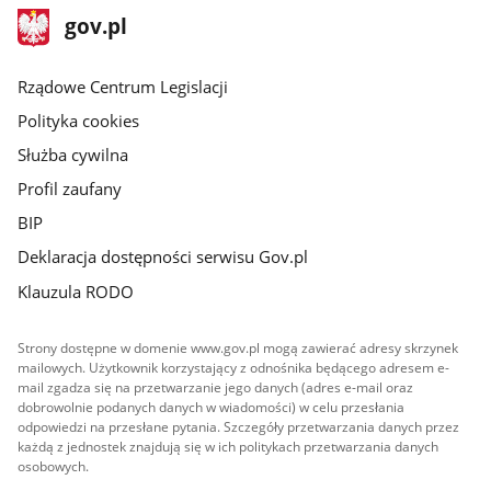
stopka
Strona
gov.pl
gov.pl
główna
Rządowe Centrum Legislacji
Polityka cookies
Służba cywilna
Profil zaufany
BIP
Deklaracja dostępności serwisu Gov.pl
Klauzula RODO
Strony dostępne w domenie www.gov.pl mogą zawierać adresy skrzynek
mailowych. Użytkownik korzystający z odnośnika będącego adresem e-
mail zgadza się na przetwarzanie jego danych (adres e-mail oraz
dobrowolnie podanych danych w wiadomości) w celu przesłania
odpowiedzi na przesłane pytania. Szczegóły przetwarzania danych przez
każdą z jednostek znajdują się w ich politykach przetwarzania danych
osobowych.