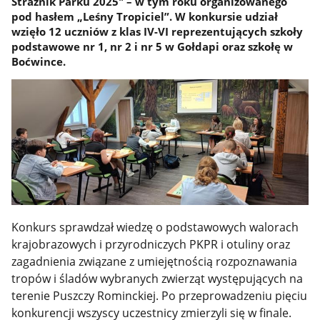
Strażnik Parku 2025″ – w tym roku organizowanego
pod hasłem „Leśny Tropiciel”. W konkursie udział
wzięło 12 uczniów z klas IV-VI reprezentujących szkoły
podstawowe nr 1, nr 2 i nr 5 w Gołdapi oraz szkołę w
Boćwince.
Konkurs sprawdzał wiedzę o podstawowych walorach
krajobrazowych i przyrodniczych PKPR i otuliny oraz
zagadnienia związane z umiejętnością rozpoznawania
tropów i śladów wybranych zwierząt występujących na
terenie Puszczy Rominckiej. Po przeprowadzeniu pięciu
konkurencji wszyscy uczestnicy zmierzyli się w finale.