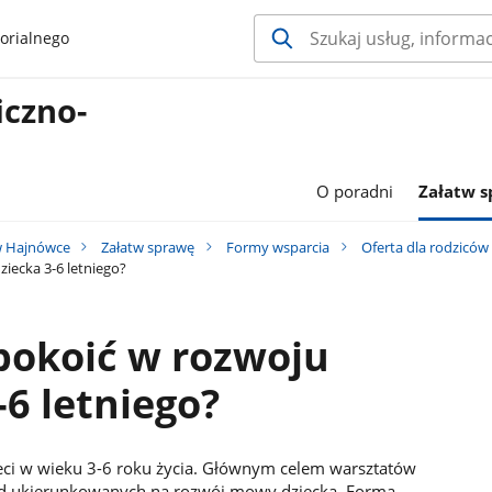
orialnego
iczno-
O poradni
Załatw 
w Hajnówce
Załatw sprawę
Formy wsparcia
Oferta dla rodziców
iecka 3-6 letniego?
pokoić w rozwoju
6 letniego?
eci w wieku 3-6 roku życia. Głównym celem warsztatów
orad ukierunkowanych na rozwój mowy dziecka. Forma