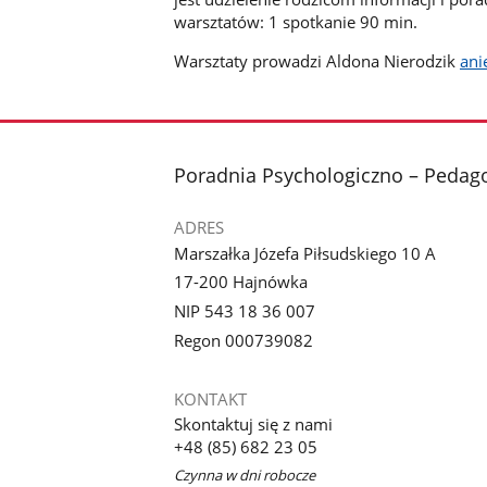
warsztatów: 1 spotkanie 90 min.
Warsztaty prowadzi Aldona Nierodzik
ani
stopka
Poradnia Psychologiczno – Pedag
ADRES
Marszałka Józefa Piłsudskiego 10 A
17-200 Hajnówka
NIP 543 18 36 007
Regon 000739082
KONTAKT
Skontaktuj się z nami
+48 (85) 682 23 05
Czynna w dni robocze