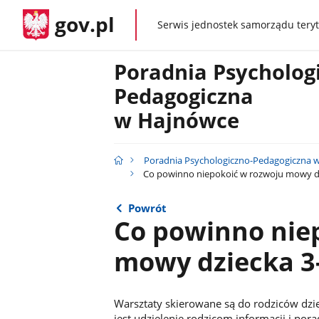
gov.pl
Serwis jednostek samorządu teryt
gov.pl
Poradnia Psycholog
Pedagogiczna
w Hajnówce
Poradnia Psychologiczno-Pedagogiczna 
Co powinno niepokoić w rozwoju mowy dz
Powrót
Co powinno nie
mowy dziecka 3-
Warsztaty skierowane są do rodziców dzi
jest udzielenie rodzicom informacji i p