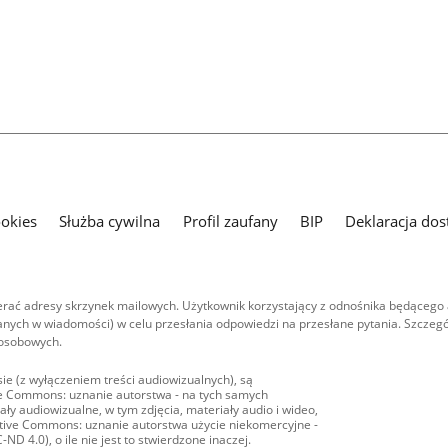
ookies
Służba cywilna
Profil zaufany
BIP
Deklaracja dos
ać adresy skrzynek mailowych. Użytkownik korzystający z odnośnika będącego 
nych w wiadomości) w celu przesłania odpowiedzi na przesłane pytania. Szczegó
 osobowych.
ie (z wyłączeniem treści audiowizualnych), są
ive Commons: uznanie autorstwa - na tych samych
ły audiowizualne, w tym zdjęcia, materiały audio i wideo,
eative Commons: uznanie autorstwa użycie niekomercyjne -
D 4.0), o ile nie jest to stwierdzone inaczej.