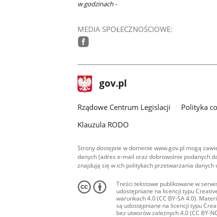
w godzinach -
MEDIA SPOŁECZNOŚCIOWE:
facebook
stopka
Strona
gov.pl
gov.pl
główna
Rządowe Centrum Legislacji
Polityka c
Klauzula RODO
Strony dostępne w domenie www.gov.pl mogą zawier
danych (adres e-mail oraz dobrowolnie podanych da
znajdują się w ich politykach przetwarzania danych
Treści tekstowe publikowane w serwis
udostępniane na licencji typu Creat
warunkach 4.0 (CC BY-SA 4.0). Materia
są udostępniane na licencji typu Cr
bez utworów zależnych 4.0 (CC BY-NC-N