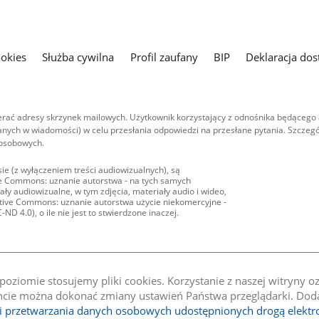
ookies
Służba cywilna
Profil zaufany
BIP
Deklaracja dos
ać adresy skrzynek mailowych. Użytkownik korzystający z odnośnika będącego 
nych w wiadomości) w celu przesłania odpowiedzi na przesłane pytania. Szczegó
 osobowych.
ie (z wyłączeniem treści audiowizualnych), są
ive Commons: uznanie autorstwa - na tych samych
ły audiowizualne, w tym zdjęcia, materiały audio i wideo,
eative Commons: uznanie autorstwa użycie niekomercyjne -
D 4.0), o ile nie jest to stwierdzone inaczej.
oziomie stosujemy pliki cookies. Korzystanie z naszej witryny 
e można dokonać zmiany ustawień Państwa przeglądarki. Dodat
li przetwarzania danych osobowych udostępnionych drogą elektr