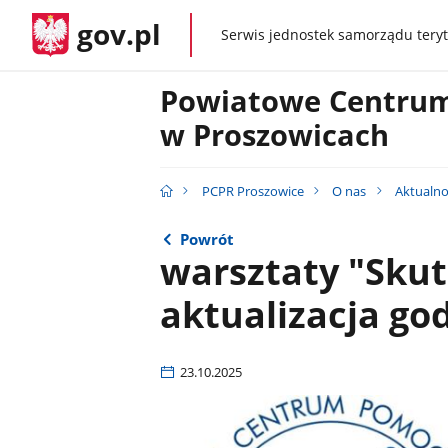
gov.pl
Serwis jednostek samorządu teryt
gov.pl
Powiatowe Centrum
w Proszowicach
PCPR Proszowice
O nas
Aktualno
Powrót
warsztaty "Skut
aktualizacja go
23.10.2025