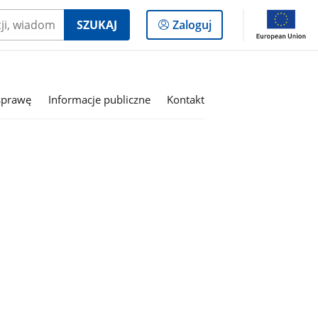
Logowanie
SZUKAJ
Zaloguj
do
panelu
sprawę
Informacje publiczne
Kontakt