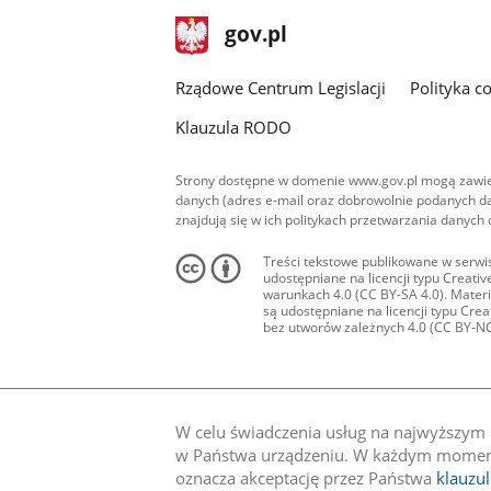
stopka
Strona
gov.pl
gov.pl
główna
Rządowe Centrum Legislacji
Polityka c
Klauzula RODO
Strony dostępne w domenie www.gov.pl mogą zawier
danych (adres e-mail oraz dobrowolnie podanych da
znajdują się w ich politykach przetwarzania danych
Treści tekstowe publikowane w serwis
udostępniane na licencji typu Creat
warunkach 4.0 (CC BY-SA 4.0). Materia
są udostępniane na licencji typu Cr
bez utworów zależnych 4.0 (CC BY-NC-N
W celu świadczenia usług na najwyższym p
w Państwa urządzeniu. W każdym momenci
oznacza akceptację przez Państwa
klauzu