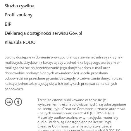
Służba cywilna
Profil zaufany
BIP
Deklaracja dostępności serwisu Gov.pl
Klauzula RODO
Strony dostępne w domenie www.gov.pl mogą zawierać adresy skrzynek
mailowych. Użytkownik korzystający z odnośnika będącego adresem e-
mail zgadza się na przetwarzanie jego danych (adres e-mail oraz
dobrowolnie podanych danych w wiadomości) w celu przesłania
odpowiedzi na przesłane pytania. Szczegóły przetwarzania danych przez
każdą z jednostek znajdują się w ich politykach przetwarzania danych
osobowych.
Treści tekstowe publikowane w serwisie (z
wyłączeniem treści audiowizualnych), są udostępniane
na licencji typu Creative Commons: uznanie autorstwa
- na tych samych warunkach 4.0 (CC BY-SA 4.0).
Materiały audiowizualne, w tym zdjęcia, materiały
audio i wideo, są udostępniane na licencji typu
Creative Commons: uznanie autorstwa użycie
niekomercyjne - bez utworów zależnych 4.0 (CC BY-