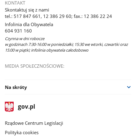
KONTAKT
Skontaktuj się z nami
tel.: 517 847 661, 12 386 29 60; fax.: 12 386 22 24
Infolinia dla Obywatela
604 931 160
Czynna w dni robocze
w godzinach 7:30-16:00 w poniedziałki; 15:30 we wtorki, czwartki oraz
15:00 w piątki; infolinia obywatela całodobowo
MEDIA SPOŁECZNOŚCIOWE:
Na skróty
stopka
Strona
gov.pl
gov.pl
główna
Rządowe Centrum Legislacji
Polityka cookies