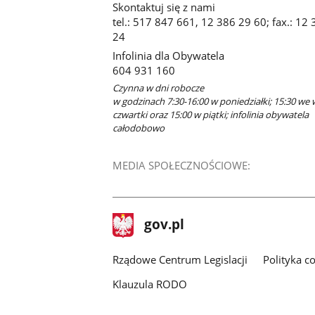
Skontaktuj się z nami
tel.: 517 847 661, 12 386 29 60; fax.: 12
24
Infolinia dla Obywatela
604 931 160
Czynna w dni robocze
w godzinach 7:30-16:00 w poniedziałki; 15:30 we 
czwartki oraz 15:00 w piątki; infolinia obywatela
całodobowo
MEDIA SPOŁECZNOŚCIOWE:
stopka
Strona
gov.pl
gov.pl
główna
Rządowe Centrum Legislacji
Polityka c
Klauzula RODO