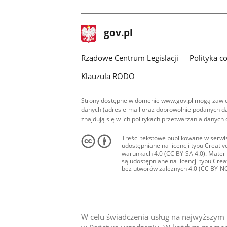
facebook
stopka
Strona
gov.pl
gov.pl
główna
Rządowe Centrum Legislacji
Polityka c
Klauzula RODO
Strony dostępne w domenie www.gov.pl mogą zawier
danych (adres e-mail oraz dobrowolnie podanych da
znajdują się w ich politykach przetwarzania danych
Treści tekstowe publikowane w serwis
udostępniane na licencji typu Creat
warunkach 4.0 (CC BY-SA 4.0). Materia
są udostępniane na licencji typu Cr
bez utworów zależnych 4.0 (CC BY-NC-N
W celu świadczenia usług na najwyższym p