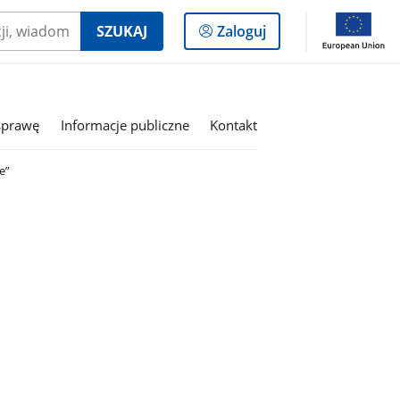
Logowanie
SZUKAJ
Zaloguj
do
panelu
sprawę
Informacje publiczne
Kontakt
e”