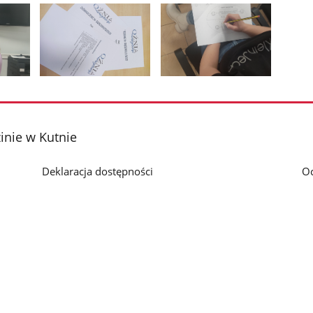
Pokaż
Pokaż
zdjęcie
zdjęcie
3
4
z
z
nie w Kutnie
galerii.
galerii.
Deklaracja dostępności
O