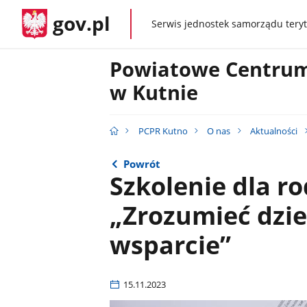
gov.pl
Serwis jednostek samorządu teryt
gov.pl
Powiatowe Centrum
w Kutnie
PCPR Kutno
O nas
Aktualności
Powrót
Szkolenie dla r
„Zrozumieć dzi
wsparcie”
15.11.2023