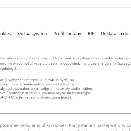
ookies
Służba cywilna
Profil zaufany
BIP
Deklaracja dos
ać adresy skrzynek mailowych. Użytkownik korzystający z odnośnika będącego 
nych w wiadomości) w celu przesłania odpowiedzi na przesłane pytania. Szczegó
 osobowych.
ie (z wyłączeniem treści audiowizualnych), są
ive Commons: uznanie autorstwa - na tych samych
ły audiowizualne, w tym zdjęcia, materiały audio i wideo,
eative Commons: uznanie autorstwa użycie niekomercyjne -
D 4.0), o ile nie jest to stwierdzone inaczej.
oziomie stosujemy pliki cookies. Korzystanie z naszej witryny 