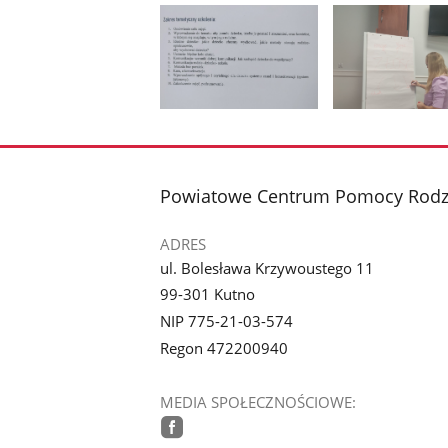
Pokaż
Pokaż
zdjęcie
zdjęcie
1
2
z
z
stopka
Powiatowe Centrum Pomocy Rodzi
galerii.
galerii.
ADRES
ul. Bolesława Krzywoustego 11
99-301 Kutno
NIP 775-21-03-574
Regon 472200940
MEDIA SPOŁECZNOŚCIOWE: