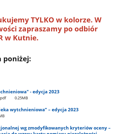
kujemy TYLKO w kolorze. W
ości zapraszamy po odbiór
R w Kutnie.
poniżej:
tchnieniowa" - edycja 2023
.pdf
0.25MB
ieka wytchnieniowa” – edycja 2023
0MB
cjonalnej wg zmodyfikowanych kryteriów oceny –
macją do wzoru karty pomiaru niezależności