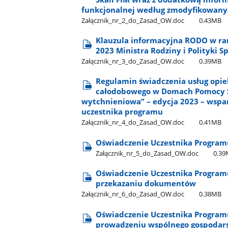
funkcjonalnej według zmodyfikowany
Załącznik​_nr​_2​_do​_Zasad​_OW.doc
0.43MB
Klauzula informacyjna RODO w r
2023 Ministra Rodziny i Polityki S
Załącznik​_nr​_3​_do​_Zasad​_OW.doc
0.39MB
Regulamin świadczenia usług opie
całodobowego w Domach Pomocy S
wytchnieniowa” – edycja 2023 – wspa
uczestnika programu
Załącznik​_nr​_4​_do​_Zasad​_OW.doc
0.41MB
Oświadczenie Uczestnika Program
Załącznik​_nr​_5​_do​_Zasad​_OW.doc
0.3
Oświadczenie Uczestnika Program
przekazaniu dokumentów
Załącznik​_nr​_6​_do​_Zasad​_OW.doc
0.38MB
Oświadczenie Uczestnika Program
prowadzeniu wspólnego gospoda