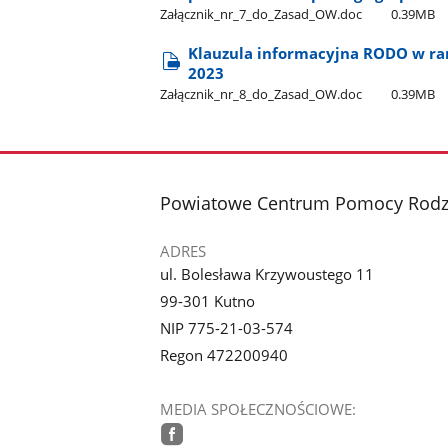
Załącznik​_nr​_7​_do​_Zasad​_OW.doc
0.39MB
Klauzula informacyjna RODO w r
2023
Załącznik​_nr​_8​_do​_Zasad​_OW.doc
0.39MB
stopka
Powiatowe Centrum Pomocy Rodzi
ADRES
ul. Bolesława Krzywoustego 11
99-301 Kutno
NIP 775-21-03-574
Regon 472200940
MEDIA SPOŁECZNOŚCIOWE: