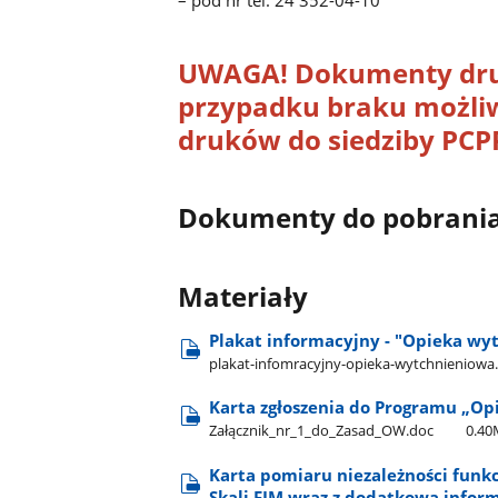
UWAGA! Dokumenty dru
przypadku braku możliw
druków do siedziby PCP
Dokumenty do pobrania 
Materiały
Plakat informacyjny - "Opieka wy
plakat-infomracyjny-opieka-wytchnieniowa
Karta zgłoszenia do Programu „Op
Załącznik​_nr​_1​_do​_Zasad​_OW.doc
0.4
Karta pomiaru niezależności funk
Skali FIM wraz z dodatkową infor