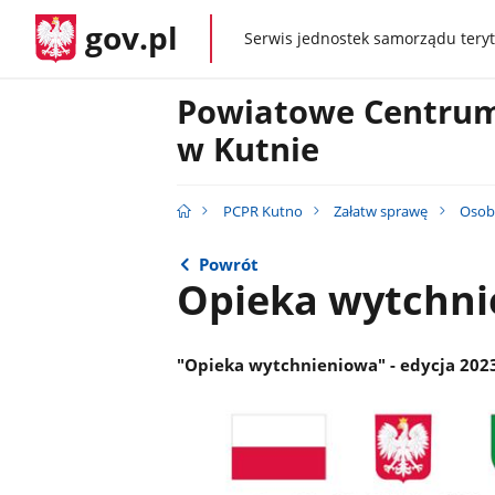
gov.pl
Serwis jednostek samorządu teryt
gov.pl
Powiatowe Centrum
w Kutnie
PCPR Kutno
Załatw sprawę
Osob
Powrót
Opieka wytchn
"Opieka wytchnieniowa" - edycja 202