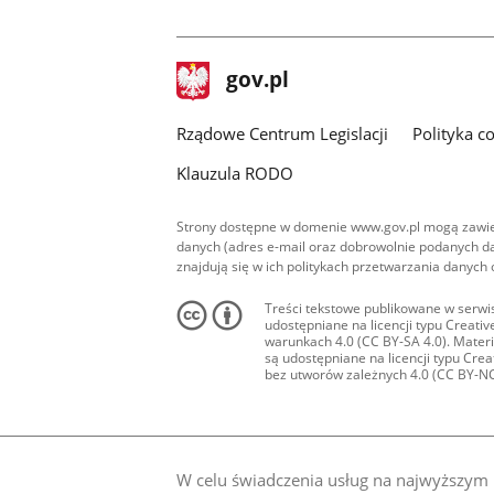
facebook
stopka
Strona
gov.pl
gov.pl
główna
Rządowe Centrum Legislacji
Polityka c
Klauzula RODO
Strony dostępne w domenie www.gov.pl mogą zawier
danych (adres e-mail oraz dobrowolnie podanych da
znajdują się w ich politykach przetwarzania danych
Treści tekstowe publikowane w serwis
udostępniane na licencji typu Creat
warunkach 4.0 (CC BY-SA 4.0). Materia
są udostępniane na licencji typu Cr
bez utworów zależnych 4.0 (CC BY-NC-N
W celu świadczenia usług na najwyższym p