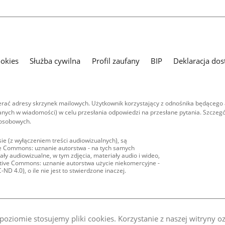
ookies
Służba cywilna
Profil zaufany
BIP
Deklaracja dos
ać adresy skrzynek mailowych. Użytkownik korzystający z odnośnika będącego 
nych w wiadomości) w celu przesłania odpowiedzi na przesłane pytania. Szczegó
 osobowych.
ie (z wyłączeniem treści audiowizualnych), są
ive Commons: uznanie autorstwa - na tych samych
ły audiowizualne, w tym zdjęcia, materiały audio i wideo,
eative Commons: uznanie autorstwa użycie niekomercyjne -
D 4.0), o ile nie jest to stwierdzone inaczej.
oziomie stosujemy pliki cookies. Korzystanie z naszej witryny 