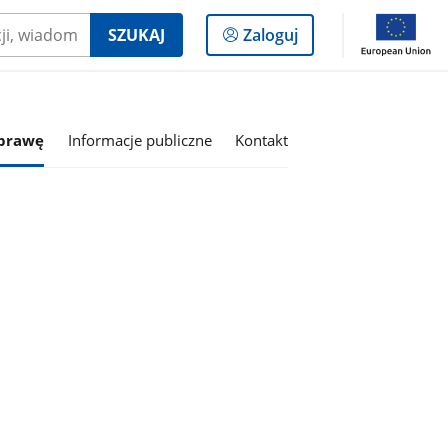
Logowanie
SZUKAJ
Zaloguj
do
panelu
sprawę
Informacje publiczne
Kontakt