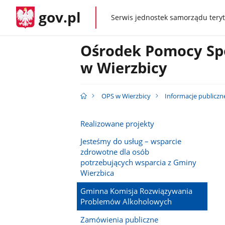
gov.pl
Serwis jednostek samorządu teryt
gov.pl
Ośrodek Pomocy Sp
w Wierzbicy
OPS w Wierzbicy
Informacje publiczn
Realizowane projekty
Jesteśmy do usług – wsparcie
zdrowotne dla osób
potrzebujących wsparcia z Gminy
Wierzbica
Gminna Komisja Rozwiązywania
Problemów Alkoholowych
Zamówienia publiczne