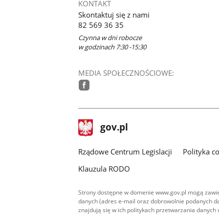
KONTAKT
Skontaktuj się z nami
82 569 36 35
Czynna w dni robocze
w godzinach 7:30 -15:30
MEDIA SPOŁECZNOŚCIOWE:
facebook
stopka
Strona
gov.pl
gov.pl
główna
Rządowe Centrum Legislacji
Polityka c
Klauzula RODO
Strony dostępne w domenie www.gov.pl mogą zawier
danych (adres e-mail oraz dobrowolnie podanych da
znajdują się w ich politykach przetwarzania danych