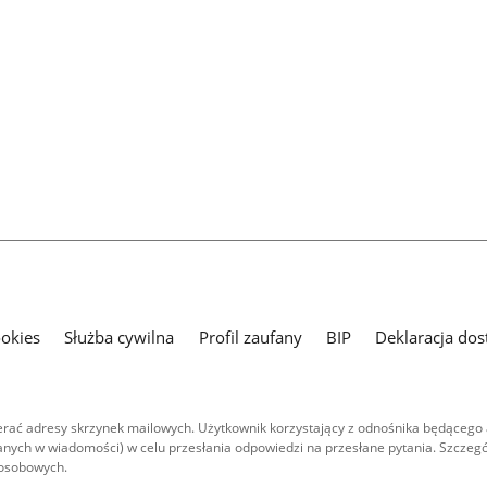
ookies
Służba cywilna
Profil zaufany
BIP
Deklaracja dos
ać adresy skrzynek mailowych. Użytkownik korzystający z odnośnika będącego 
nych w wiadomości) w celu przesłania odpowiedzi na przesłane pytania. Szczegó
 osobowych.