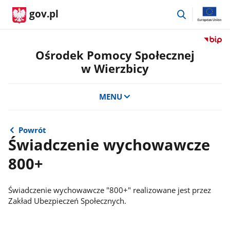
przejdź
gov.pl
do
wyszukiwar
Przejdź
do
Ośrodek Pomocy Społecznej
serwis
w Wierzbicy
Biulety
Informa
Publicz
MENU
Ośrode
Pomoc
Społecz
Powrót
w
Świadczenie wychowawcze
Wierzb
800+
Świadczenie wychowawcze "800+" realizowane jest przez
Zakład Ubezpieczeń Społecznych.