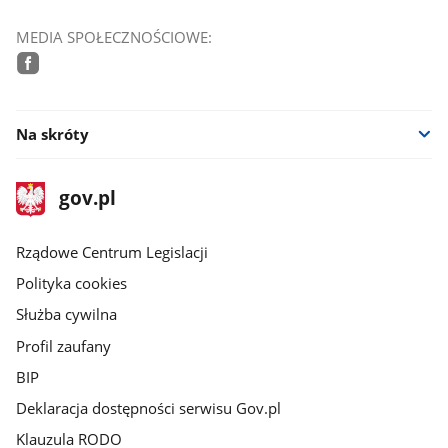
MEDIA SPOŁECZNOŚCIOWE:
facebook
Na skróty
stopka
Strona
gov.pl
gov.pl
główna
Rządowe Centrum Legislacji
Polityka cookies
Służba cywilna
Profil zaufany
BIP
Deklaracja dostępności serwisu Gov.pl
Klauzula RODO