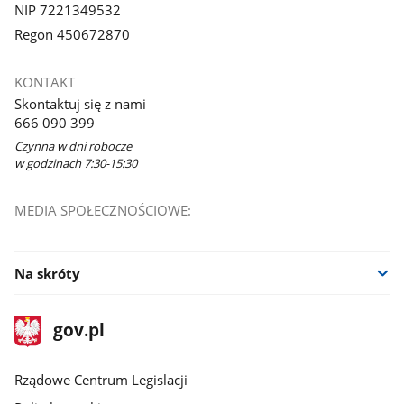
NIP 7221349532
Regon 450672870
KONTAKT
Skontaktuj się z nami
666 090 399
Czynna w dni robocze
w godzinach 7:30-15:30
MEDIA SPOŁECZNOŚCIOWE:
Na skróty
stopka
Strona
gov.pl
gov.pl
główna
Rządowe Centrum Legislacji