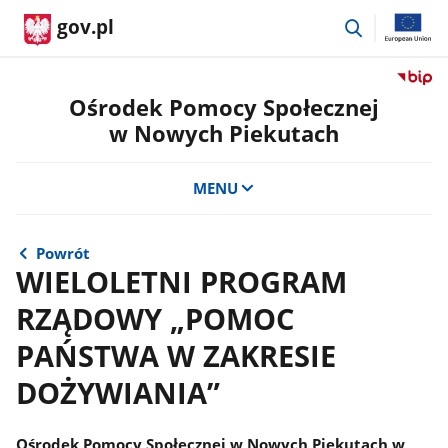
przejdź
gov.pl
do
wyszukiwar
Przejdź
do
Ośrodek Pomocy Społecznej
serwis
w Nowych Piekutach
Biulety
Informa
Publicz
MENU
Ośrode
Pomoc
Społecz
Powrót
w
WIELOLETNI PROGRAM
Nowyc
RZĄDOWY „POMOC
Piekut
PAŃSTWA W ZAKRESIE
DOŻYWIANIA”
Ośrodek Pomocy Społecznej w Nowych Piekutach w