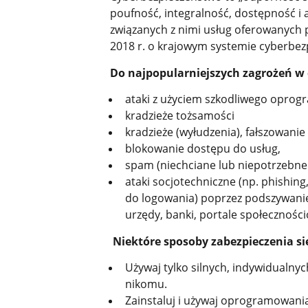
poufność, integralność, dostępność i
związanych z nimi usług oferowanych pr
2018 r. o krajowym systemie cyberbezpi
Do najpopularniejszych zagrożeń w 
ataki z użyciem szkodliwego oprogr
kradzieże tożsamości
kradzieże (wyłudzenia), fałszowanie
blokowanie dostępu do usług,
spam (niechciane lub niepotrzebne
ataki socjotechniczne (np. phishing
do logowania) poprzez podszywanie 
urzędy, banki, portale społecznośc
Niektóre sposoby zabezpieczenia si
Używaj tylko silnych, indywidualnyc
nikomu.
Zainstaluj i używaj oprogramowania