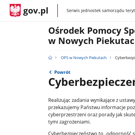
gov.pl
Serwis jednostek samorządu teryt
gov.pl
Ośrodek Pomocy Sp
w Nowych Piekuta
OPS w Nowych Piekutach
Cyberbezp
Powrót
Cyberbezpiecze
Realizując zadania wynikające z usta
przekazujemy Państwu informacje poz
cyberprzestrzeni oraz porady jak sku
tymi zagrożeniami.
Cyberbezpieczeństwo to „odporność s