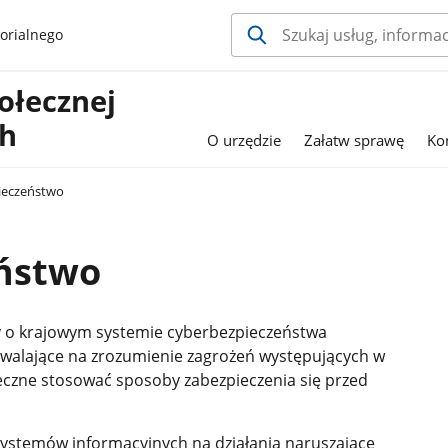
orialnego
ołecznej
ch
O urzędzie
Załatw sprawę
Ko
ieczeństwo
ństwo
wy o krajowym systemie cyberbezpieczeństwa
walające na zrozumienie zagrożeń
występujących w
teczne stosować sposoby zabezpieczenia się przed
ystemów informacyjnych na działania naruszające