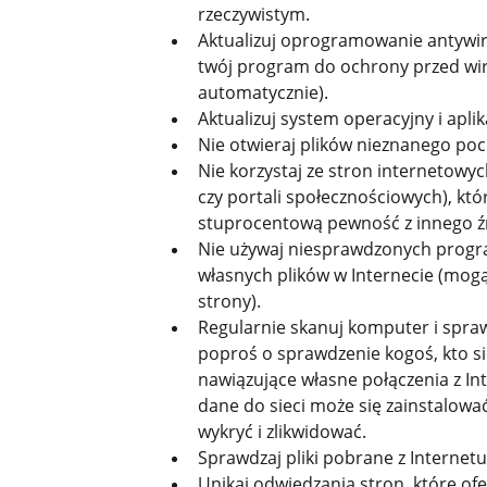
rzeczywistym.
Aktualizuj oprogramowanie antywir
twój program do ochrony przed wiru
automatycznie).
Aktualizuj system operacyjny i aplik
Nie otwieraj plików nieznanego po
Nie korzystaj ze stron internetowyc
czy portali społecznościowych), któ
stuprocentową pewność z innego źró
Nie używaj niesprawdzonych progra
własnych plików w Internecie (mogą 
strony).
Regularnie skanuj komputer i sprawd
poproś o sprawdzenie kogoś, kto s
nawiązujące własne połączenia z In
dane do sieci może się zainstalow
wykryć i zlikwidować.
Sprawdzaj pliki pobrane z Intern
Unikaj odwiedzania stron, które of