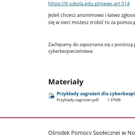
https://it-szkola.edu.pl/news,art,514
Jeżeli chcesz anonimowo i łatwo zgłosić
się w sieci możesz zrobić to za pomoc
Zachęcamy do zapoznania się z poniższą 
cyberbezpieczeństwa:
Materiały
Przykłady zagrożeń dla cyberbezp
Przyklady-zagrozen.pdf
1.37MB
stopka
Ośrodek Pomocy Społecznej w No