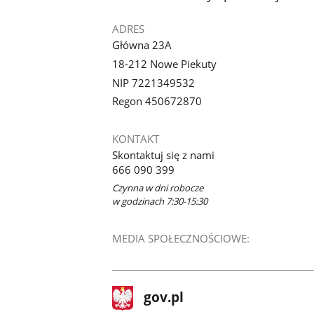
ADRES
Główna 23A
18-212 Nowe Piekuty
NIP 7221349532
Regon 450672870
KONTAKT
Skontaktuj się z nami
666 090 399
Czynna w dni robocze
w godzinach 7:30-15:30
MEDIA SPOŁECZNOŚCIOWE:
stopka
Strona
gov.pl
gov.pl