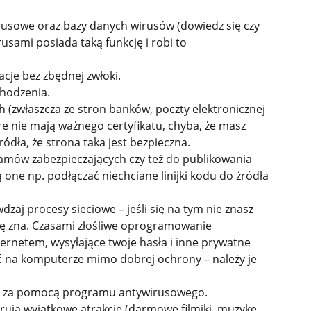
usowe oraz bazy danych wirusów (dowiedz się czy
sami posiada taką funkcję i robi to
acje bez zbędnej zwłoki.
chodzenia.
h (zwłaszcza ze stron banków, poczty elektronicznej
re nie mają ważnego certyfikatu, chyba, że masz
dła, że strona taka jest bezpieczna.
mów zabezpieczających czy też do publikowania
one np. podłączać niechciane linijki kodu do źródła
zaj procesy sieciowe – jeśli się na tym nie znasz
ię zna. Czasami złośliwe oprogramowanie
ternetem, wysyłające twoje hasła i inne prywatne
ać na komputerze mimo dobrej ochrony – należy je
etu za pomocą programu antywirusowego.
erują wyjątkowe atrakcje (darmowe filmiki, muzykę,