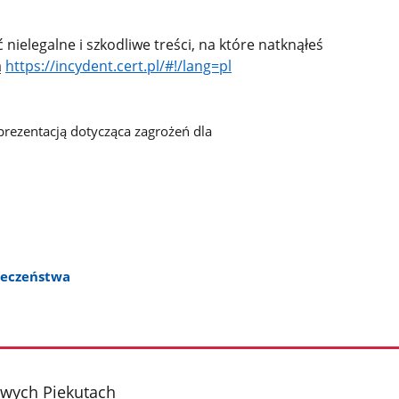
 nielegalne i szkodliwe treści, na które natknąłeś
ą
https://incydent.cert.pl/#!/lang=pl
prezentacją dotycząca zagrożeń dla
ieczeństwa
wych Piekutach