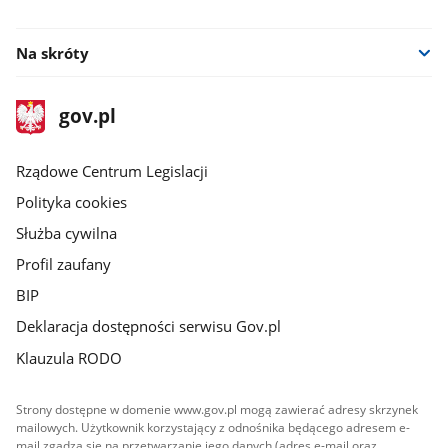
Na skróty
stopka
Strona
gov.pl
gov.pl
główna
Rządowe Centrum Legislacji
Polityka cookies
Służba cywilna
Profil zaufany
BIP
Deklaracja dostępności serwisu Gov.pl
Klauzula RODO
Strony dostępne w domenie www.gov.pl mogą zawierać adresy skrzynek
mailowych. Użytkownik korzystający z odnośnika będącego adresem e-
mail zgadza się na przetwarzanie jego danych (adres e-mail oraz