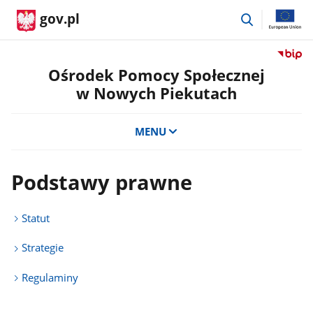
przejdź
gov.pl
do
wyszukiwar
Przejdź
do
Ośrodek Pomocy Społecznej
serwis
w Nowych Piekutach
Biulety
Informa
Publicz
MENU
Ośrode
Pomoc
Społecz
Podstawy prawne
w
Nowyc
Piekut
Statut
Strategie
Regulaminy