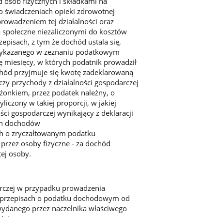
osób fizycznych i składkami na
o świadczeniach opieki zdrowotnej
rowadzeniem tej działalności oraz
 społeczne niezaliczonymi do kosztów
pisach, z tym że dochód ustala się,
j wykazanego w zeznaniu podatkowym
ę miesięcy, w których podatnik prowadził
dochód przyjmuje się kwotę zadeklarowaną
czy przychody z działalności gospodarczej
łżonkiem, przez podatek należny, o
czony w takiej proporcji, w jakiej
ści gospodarczej wynikający z deklaracji
ch dochodów
h o zryczałtowanym podatku
rzez osoby fizyczne - za dochód
ej osoby.
arczej w przypadku prowadzenia
w przepisach o podatku dochodowym od
 wydanego przez naczelnika właściwego