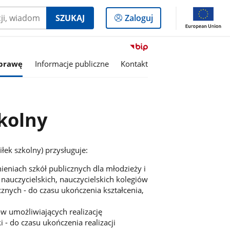
Logowanie
SZUKAJ
Zaloguj
do
panelu
Przejdź
do
sprawę
Informacje publiczne
Kontakt
serwisu
Biuletyn
Informacji
Publicznej
zkolny
Ośrodek
Pomocy
Społecznej
w
łek szkolny) przysługuje:
Lubrzy
ieniach szkół publicznych dla młodzieży i
nauczycielskich, nauczycielskich kolegiów
znych - do czasu ukończenia kształcenia,
 umożliwiających realizację
- do czasu ukończenia realizacji