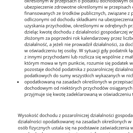
określonym w przepisach o podatku dochodowym od 
ubezpieczenie zdrowotne określonymi w przepisach 
finansowanych ze środków publicznych, związane z p
odliczonymi od dochodu składkami na ubezpieczenia
uzyskania przychodów, określonymi w odrębnych prze
dzieląc kwotę dochodu z działalności gospodarcze
złożonym za poprzedni rok kalendarzowy przez liczb
działalność, a jeżeli nie prowadził działalności, za 
w oświadczeniu tej osoby. W sytuacji gdy podatnik łą
z innymi przychodami lub rozlicza się wspólnie z ma
którym mowa w tym punkcie, rozumie się podatek wyli
pozostaje dochód podatnika z pozarolniczej działalno
podatkowych do sumy wszystkich wykazanych w ni
opodatkowaną na zasadach określonych w przepisac
dochodowym od niektórych przychodów osiąganych p
przyjmuje się kwotę zadeklarowaną w oświadczeniu t
Wysokość dochodu z pozarolniczej działalności gospod
działalności opodatkowanej na zasadach określonych 
osób fizycznych ustala się na podstawie zaświadczenia