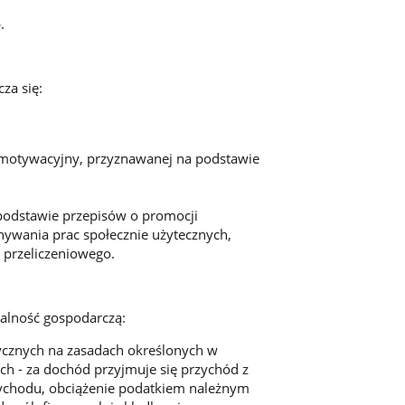
.
za się:
o motywacyjny, przyznawanej na podstawie
podstawie przepisów o promocji
onywania prac społecznie użytecznych,
 przeliczeniowego.
łalność gospodarczą:
znych na zasadach określonych w
h - za dochód przyjmuje się przychód z
rzychodu, obciążenie podatkiem należnym