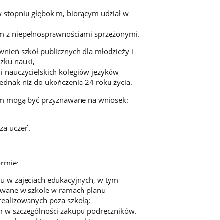
 stopniu głębokim, biorącym udział w
m z niepełnosprawnościami sprzężonymi.
nień szkół publicznych dla młodzieży i
ązku nauki,
i nauczycielskich kolegiów języków
jednak niż do ukończenia 24 roku życia.
nym mogą być przyznawane na wniosek:
cza uczeń.
ormie:
łu w zajęciach edukacyjnych, w tym
owane w szkole w ramach planu
 realizowanych poza szkołą;
m w szczególności zakupu podręczników.