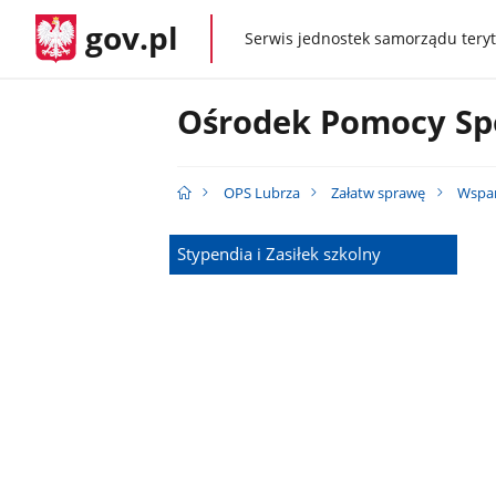
gov.pl
Serwis jednostek samorządu teryt
gov.pl
Ośrodek Pomocy Spo
OPS Lubrza
Załatw sprawę
Wspar
Stypendia i Zasiłek szkolny