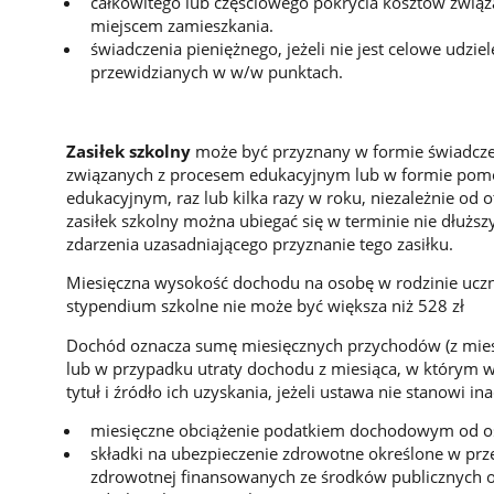
całkowitego lub częściowego pokrycia kosztów zwią
miejscem zamieszkania.
świadczenia pieniężnego, jeżeli nie jest celowe udzi
przewidzianych w w/w punktach.
Zasiłek szkolny
może być przyznany w formie świadcze
związanych z procesem edukacyjnym lub w formie pomo
edukacyjnym, raz lub kilka razy w roku, niezależnie o
zasiłek szkolny można ubiegać się w terminie nie dłużs
zdarzenia uzasadniającego przyznanie tego zasiłku.
Miesięczna wysokość dochodu na osobę w rodzinie uczni
stypendium szkolne nie może być większa niż 528 zł
Dochód oznacza sumę miesięcznych przychodów (z mies
lub w przypadku utraty dochodu z miesiąca, w którym w
tytuł i źródło ich uzyskania, jeżeli ustawa nie stanowi i
miesięczne obciążenie podatkiem dochodowym od os
składki na ubezpieczenie zdrowotne określone w prz
zdrowotnej finansowanych ze środków publicznych o