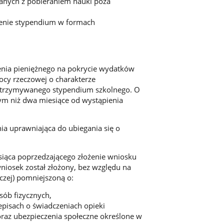
zanych z pobieraniem nauki poza
elenie stypendium w formach
nia pieniężnego na pokrycie wydatków
cy rzeczowej o charakterze
d otrzymywanego stypendium szkolnego. O
zym niż dwa miesiące od wystąpienia
a uprawniająca do ubiegania się o
iąca poprzedzającego złożenie wniosku
niosek został złożony, bez względu na
naczej) pomniejszoną o:
ób fizycznych,
episach o świadczeniach opieki
raz ubezpieczenia społeczne określone w