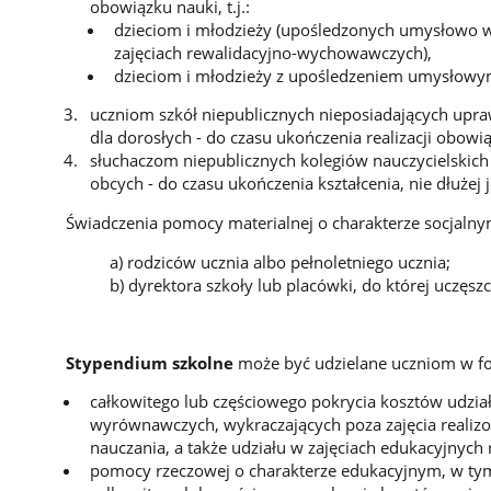
obowiązku nauki, t.j.:
dzieciom i młodzieży (upośledzonych umysłowo w
zajęciach rewalidacyjno-wychowawczych),
dzieciom i młodzieży z upośledzeniem umysłowy
uczniom szkół niepublicznych nieposiadających upraw
dla dorosłych - do czasu ukończenia realizacji obowi
słuchaczom niepublicznych kolegiów nauczycielskich 
obcych - do czasu ukończenia kształcenia, nie dłużej 
Świadczenia pomocy materialnej o charakterze socjal
a) rodziców ucznia albo pełnoletniego ucznia;
b) dyrektora szkoły lub placówki, do której uczęsz
Stypendium szkolne
może być udzielane uczniom w f
całkowitego lub częściowego pokrycia kosztów udzia
wyrównawczych, wykraczających poza zajęcia realiz
nauczania, a także udziału w zajęciach edukacyjnych
pomocy rzeczowej o charakterze edukacyjnym, w ty