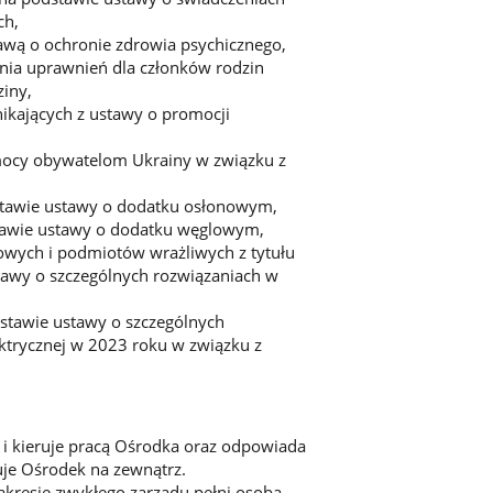
ch,
awą o ochronie zdrowia psychicznego,
nia uprawnień dla członków rodzin
ziny,
nikających z ustawy o promocji
mocy obywatelom Ukrainy w związku z
stawie ustawy o dodatku osłonowym,
stawie ustawy o dodatku węglowym,
owych i podmiotów wrażliwych z tytułu
stawy o szczególnych rozwiązaniach w
dstawie ustawy o szczególnych
ektrycznej w 2023 roku w związku z
e i kieruje pracą Ośrodka oraz odpowiada
uje Ośrodek na zewnątrz.
akresie zwykłego zarządu pełni osoba