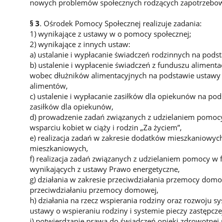
nowych problemów społecznych rodzących zapotrzebow
§ 3
. Ośrodek Pomocy Społecznej realizuje zadania:
1) wynikające z ustawy w o pomocy społecznej;
2) wynikające z innych ustaw:
a) ustalanie i wypłacanie świadczeń rodzinnych na pods
b) ustalenie i wypłacenie świadczeń z funduszu alimen
wobec dłużników alimentacyjnych na podstawie usta
alimentów,
c) ustalenie i wypłacanie zasiłków dla opiekunów na pod
zasiłków dla opiekunów,
d) prowadzenie zadań związanych z udzielaniem pomocy
wsparciu kobiet w ciąży i rodzin „Za życiem”,
e) realizacja zadań w zakresie dodatków mieszkaniowyc
mieszkaniowych,
f) realizacja zadań związanych z udzielaniem pomocy w
wynikających z ustawy Prawo energetyczne,
g) działania w zakresie przeciwdziałania przemocy dom
przeciwdziałaniu przemocy domowej,
h) działania na rzecz wspierania rodziny oraz rozwoju s
ustawy o wspieraniu rodziny i systemie pieczy zastępcze
i) potwierdzanie prawa do świadczeń opieki zdrowotnej