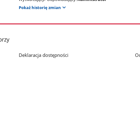
Pokaż historię zmian
brzy
Deklaracja dostępności
O