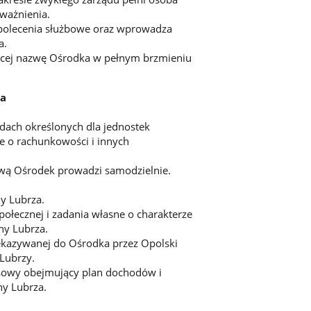
ważnienia.
 polecenia służbowe oraz wprowadza
a.
jącej nazwę Ośrodka w pełnym brzmieniu
ka
dach określonych dla jednostek
e o rachunkowości i innych
ową Ośrodek prowadzi samodzielnie.
y Lubrza.
połecznej i zadania własne o charakterze
y Lubrza.
zekazywanej do Ośrodka przez Opolski
Lubrzy.
ansowy obejmujący plan dochodów i
y Lubrza.