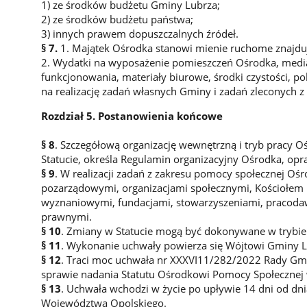
1) ze środków budżetu Gminy Lubrza;
2) ze środków budżetu państwa;
3) innych prawem dopuszczalnych źródeł.
§ 7.
1. Majątek Ośrodka stanowi mienie ruchome znajduj
2. Wydatki na wyposażenie pomieszczeń Ośrodka, medi
funkcjonowania, materiały biurowe, środki czystości, 
na realizację zadań własnych Gminy i zadań zleconych z 
Rozdział 5. Postanowienia końcowe
§ 8
. Szczegółową organizację wewnętrzną i tryb pracy 
Statucie, określa Regulamin organizacyjny Ośrodka, op
§ 9
. W realizacji zadań z zakresu pomocy społecznej Oś
pozarządowymi, organizacjami społecznymi, Kościołem K
wyznaniowymi, fundacjami, stowarzyszeniami, pracoda
prawnymi.
§ 10
. Zmiany w Statucie mogą być dokonywane w trybie
§ 11
. Wykonanie uchwały powierza się Wójtowi Gminy L
§ 12
. Traci moc uchwała nr XXXVI11/282/2022 Rady Gmi
sprawie nadania Statutu Ośrodkowi Pomocy Społecznej 
§ 13
. Uchwała wchodzi w życie po upływie 14 dni od d
Województwa Opolskiego.