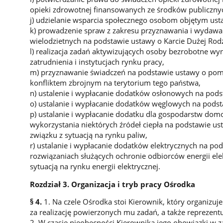
opieki zdrowotnej finansowanych ze środków publiczny
j) udzielanie wsparcia społecznego osobom objętym ust
k) prowadzenie spraw z zakresu przyznawania i wydawa
wielodzietnych na podstawie ustawy o Karcie Dużej Rod
l) realizacja zadań aktywizujących osoby bezrobotne wy
zatrudnienia i instytucjach rynku pracy,
m) przyznawanie świadczeń na podstawie ustawy o po
konfliktem zbrojnym na terytorium tego państwa,
n) ustalenie i wypłacanie dodatków osłonowych na pod
o) ustalanie i wypłacanie dodatków węglowych na pod
p) ustalanie i wypłacanie dodatku dla gospodarstw dom
wykorzystania niektórych źródeł ciepła na podstawie u
związku z sytuacją na rynku paliw,
r) ustalanie i wypłacanie dodatków elektrycznych na po
rozwiązaniach służących ochronie odbiorców energii el
sytuacją na rynku energii elektrycznej.
Rozdział 3. Organizacja i tryb pracy Ośrodka
§ 4.
1. Na czele Ośrodka stoi Kierownik, który organizuj
za realizację powierzonych mu zadań, a także reprezent
2. W czasie nieobecności Kierownika jego obowiązki w z