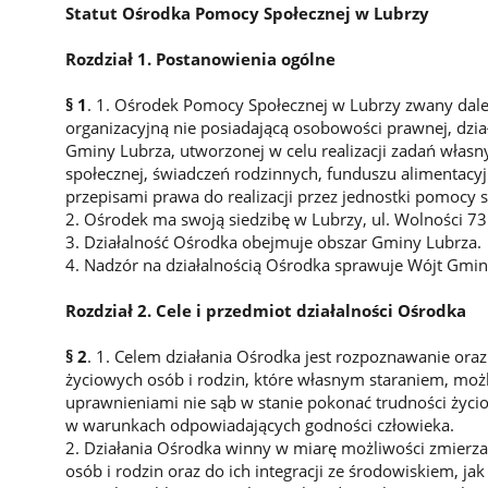
Statut Ośrodka Pomocy Społecznej w Lubrzy
Rozdział 1. Postanowienia ogólne
§ 1
. 1. Ośrodek Pomocy Społecznej w Lubrzy zwany dale
organizacyjną nie posiadającą osobowości prawnej, dzia
Gminy Lubrza, utworzonej w celu realizacji zadań włas
społecznej, świadczeń rodzinnych, funduszu alimentacy
przepisami prawa do realizacji przez jednostki pomocy s
2. Ośrodek ma swoją siedzibę w Lubrzy, ul. Wolności 73
3. Działalność Ośrodka obejmuje obszar Gminy Lubrza.
4. Nadzór na działalnością Ośrodka sprawuje Wójt Gmin
Rozdział 2. Cele i przedmiot działalności Ośrodka
§ 2
. 1. Celem działania Ośrodka jest rozpoznawanie ora
życiowych osób i rodzin, które własnym staraniem, moż
uprawnieniami nie sąb w stanie pokonać trudności życi
w warunkach odpowiadających godności człowieka.
2. Działania Ośrodka winny w miarę możliwości zmierza
osób i rodzin oraz do ich integracji ze środowiskiem, 