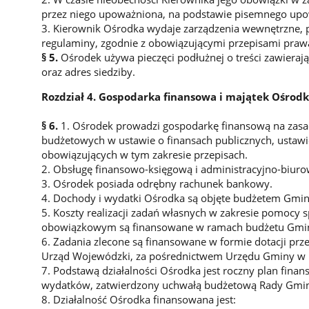
przez niego upoważniona, na podstawie pisemnego upo
3. Kierownik Ośrodka wydaje zarządzenia wewnętrzne,
regulaminy, zgodnie z obowiązującymi przepisami praw
§ 5.
Ośrodek używa pieczęci podłużnej o treści zawiera
oraz adres siedziby.
Rozdział 4. Gospodarka finansowa i majątek Ośrod
§ 6.
1. Ośrodek prowadzi gospodarkę finansową na zasa
budżetowych w ustawie o finansach publicznych, ustawi
obowiązujących w tym zakresie przepisach.
2. Obsługę finansowo-księgową i administracyjno-biur
3. Ośrodek posiada odrębny rachunek bankowy.
4. Dochody i wydatki Ośrodka są objęte budżetem Gmin
5. Koszty realizacji zadań własnych w zakresie pomocy s
obowiązkowym są finansowane w ramach budżetu Gmin
6. Zadania zlecone są finansowane w formie dotacji pr
Urząd Wojewódzki, za pośrednictwem Urzędu Gminy w 
7. Podstawą działalności Ośrodka jest roczny plan fin
wydatków, zatwierdzony uchwałą budżetową Rady Gmin
8. Działalność Ośrodka finansowana jest: