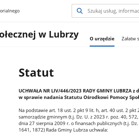
orialnego
łecznej w Lubrzy
O urzędzie
Załatw 
Statut
UCHWAŁA NR LIV/446/2023 RADY GMINY LUBRZA z dni
w sprawie nadania Statutu Ośrodkowi Pomocy Społ
Na podstawie art. 18 ust. 2 pkt 9 lit. h, art. 40 ust. 2 p
samorządzie gminnym (t.j. Dz. U. z 2023 r. poz. 40, 572,
dnia 27 sierpnia 2009 r. o finansach publicznych (t.j. Dz
1641, 1872) Rada Gminy Lubrza uchwala: