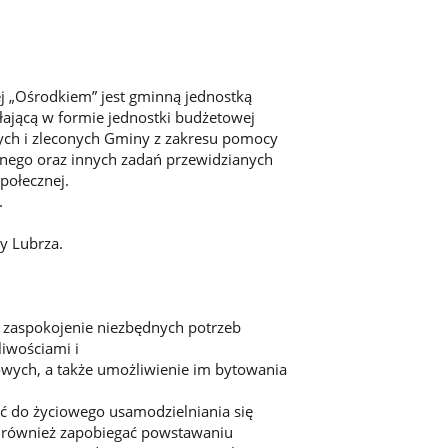
j „Ośrodkiem” jest gminną jednostką
łającą w formie jednostki budżetowej
nych i zleconych Gminy z zakresu pomocy
jnego oraz innych zadań przewidzianych
połecznej.
.
y Lubrza.
z zaspokojenie niezbędnych potrzeb
liwościami i
owych, a także umożliwienie im bytowania
ć do życiowego usamodzielniania się
jak również zapobiegać powstawaniu