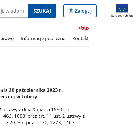
Logowanie
SZUKAJ
Zaloguj
do
panelu
Przejdź
do
sprawę
Informacje publiczne
Kontakt
serwisu
Biuletyn
Informacji
Publicznej
Ośrodek
Pomocy
Społecznej
w
a 30 października 2023 r.
Lubrzy
ecznej w Lubrzy
kt 2 ustawy z dnia 8 marca 1990r. o
 1463, 1688) oraz art. 11 ust. 2 ustawy z
. U. z 2023 r. poz. 1270, 1273, 1407,