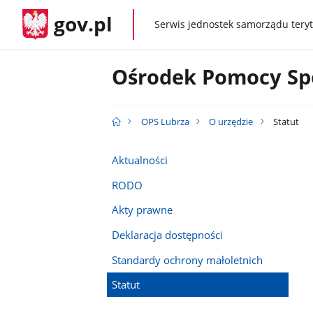
gov.pl
Serwis jednostek samorządu teryt
gov.pl
Ośrodek Pomocy Spo
OPS Lubrza
O urzędzie
Statut
Aktualności
RODO
Akty prawne
Deklaracja dostępności
Standardy ochrony małoletnich
Statut