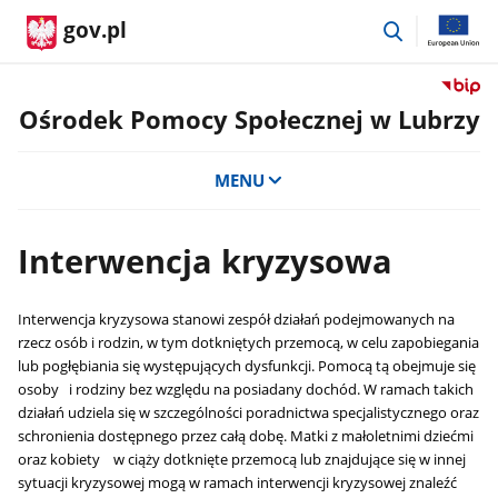
przejdź
gov.pl
do
wyszukiwar
Przejdź
do
Ośrodek Pomocy Społecznej w Lubrzy
serwis
Biulety
MENU
Informa
Publicz
Ośrode
Interwencja kryzysowa
Pomoc
Społecz
w
Interwencja kryzysowa stanowi zespół działań podejmowanych na
Lubrzy
rzecz osób i rodzin, w tym dotkniętych przemocą, w celu zapobiegania
lub pogłębiania się występujących dysfunkcji. Pomocą tą obejmuje się
osoby i rodziny bez względu na posiadany dochód. W ramach takich
działań udziela się w szczególności poradnictwa specjalistycznego oraz
schronienia dostępnego przez całą dobę. Matki z małoletnimi dziećmi
oraz kobiety w ciąży dotknięte przemocą lub znajdujące się w innej
sytuacji kryzysowej mogą w ramach interwencji kryzysowej znaleźć