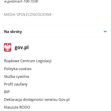
w godzinach 7:00-15:00
MEDIA SPOŁECZNOŚCIOWE:
Na skróty
stopka
Strona
gov.pl
gov.pl
główna
Rządowe Centrum Legislacji
Polityka cookies
Służba cywilna
Profil zaufany
BIP
Deklaracja dostępności serwisu Gov.pl
Klauzula RODO