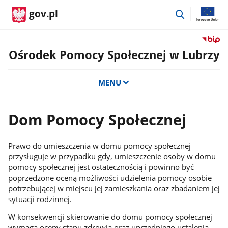
przejdź
gov.pl
do
wyszukiwar
Przejdź
do
Ośrodek Pomocy Społecznej w Lubrzy
serwis
Biulety
MENU
Informa
Publicz
Ośrode
Dom Pomocy Społecznej
Pomoc
Społecz
w
Prawo do umieszczenia w domu pomocy społecznej
Lubrzy
przysługuje w przypadku gdy, umieszczenie osoby w domu
pomocy społecznej jest ostatecznością i powinno być
poprzedzone oceną możliwości udzielenia pomocy osobie
potrzebującej w miejscu jej zamieszkania oraz zbadaniem jej
sytuacji rodzinnej.
W konsekwencji skierowanie do domu pomocy społecznej
wymaga oceny stanu zdrowia oraz uprzedniego ustalenia