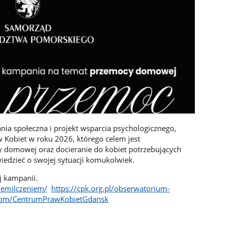
ia społeczna i projekt wsparcia psychologicznego,
 Kobiet w roku 2026, którego celem jest
 domowej oraz docieranie do kobiet potrzebujących
iedzieć o swojej sytuacji komukolwiek.
j kampanii.
iemilczeniem/
https://cpk.org.pl/obserwatorium-
com/CentrumPrawKobietGdansk