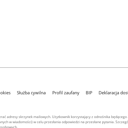
ookies
Służba cywilna
Profil zaufany
BIP
Deklaracja dos
ać adresy skrzynek mailowych. Użytkownik korzystający z odnośnika będącego 
nych w wiadomości) w celu przesłania odpowiedzi na przesłane pytania. Szczegó
 osobowych.