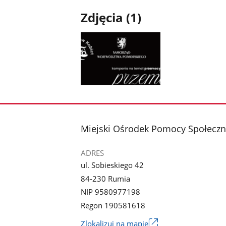
Zdjęcia (1)
Pokaż
zdjęcie
1
z
stopka
Miejski Ośrodek Pomocy Społeczn
galerii.
ADRES
ul. Sobieskiego 42
84-230 Rumia
NIP 9580977198
Regon 190581618
Link
Zlokalizuj na mapie