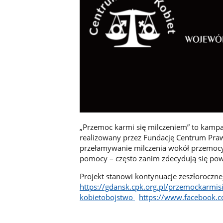
„Przemoc karmi się milczeniem” to kampan
realizowany przez Fundację Centrum Praw
przełamywanie milczenia wokół przemocy
pomocy – często zanim zdecydują się pow
Projekt stanowi kontynuacje zeszłoroczne
https://gdansk.cpk.org.pl/przemockarmis
kobietobojstwo
https://www.facebook.