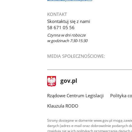
otworzy
się
KONTAKT
w
Skontaktuj się z nami
nowym
58 671 05 56
oknie
Czynna w dni robocze
w godzinach 7:30-15:30
MEDIA SPOŁECZNOŚCIOWE:
stopka
Strona
gov.pl
gov.pl
główna
Rządowe Centrum Legislacji
Polityka c
Klauzula RODO
Strony dostępne w domenie www.gov.pl mogą zawier
danych (adres e-mail oraz dobrowolnie podanych da
znajdują się w ich politykach przetwarzania danych