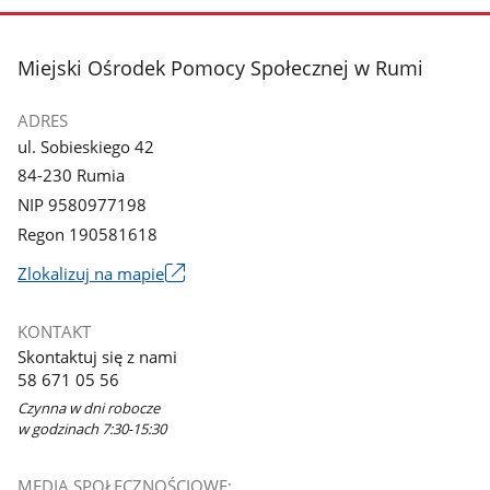
stopka
Miejski Ośrodek Pomocy Społecznej w Rumi
ADRES
ul. Sobieskiego 42
84-230 Rumia
NIP 9580977198
Regon 190581618
Link
Zlokalizuj na mapie
otworzy
się
KONTAKT
w
Skontaktuj się z nami
nowym
58 671 05 56
oknie
Czynna w dni robocze
w godzinach 7:30-15:30
MEDIA SPOŁECZNOŚCIOWE: