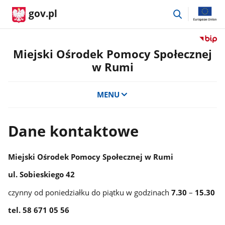
przejdź
gov.pl
do
wyszukiwar
Przejdź
do
Miejski Ośrodek Pomocy Społecznej
serwis
w Rumi
Biulety
Informa
Publicz
MENU
Miejski
Ośrode
Pomoc
Dane kontaktowe
Społecz
w
Rumi
Miejski Ośrodek Pomocy Społecznej w Rumi
ul. Sobieskiego 42
czynny od poniedziałku do piątku w godzinach
7.30
–
15.30
tel. 58 671 05 56