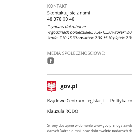
KONTAKT
Skontaktuj się z nami
48 378 00 48
Czynna w dni robocze
w godzinach poniedziałek: 7.30-15.30 wtorek: 8:0
środa: 7.30-15.30 czwartek: 7.30-15.30 piątek: 7.3
MEDIA SPOŁECZNOŚCIOWE:
facebook
stopka
Strona
gov.pl
gov.pl
główna
Rządowe Centrum Legislacji
Polityka c
Klauzula RODO
Strony dostępne w domenie www.gov.pl mogą zawier
danych (adres e-mail oraz dobrowolnie podanych da