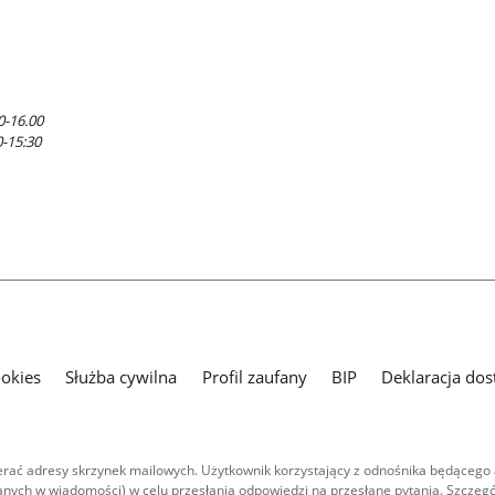
0-16.00
0-15:30
ookies
Służba cywilna
Profil zaufany
BIP
Deklaracja dos
ać adresy skrzynek mailowych. Użytkownik korzystający z odnośnika będącego 
nych w wiadomości) w celu przesłania odpowiedzi na przesłane pytania. Szczegó