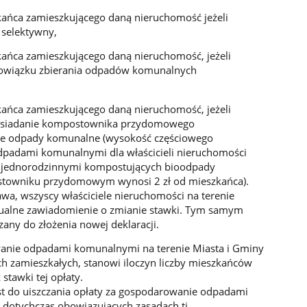
kańca zamieszkującego daną nieruchomość jeżeli
selektywny,
ańca zamieszkującego daną nieruchomość, jeżeli
obowiązku zbierania odpadów komunalnych
ańca zamieszkującego daną nieruchomość, jeżeli
 posiadanie kompostownika przydomowego
ce odpady komunalne (wysokość częściowego
dpadami komunalnymi dla właścicieli nieruchomości
jednorodzinnymi kompostujących bioodpady
towniku przydomowym wynosi 2 zł od mieszkańca).
wa, wszyscy właściciele nieruchomości na terenie
dualne zawiadomienie o zmianie stawki. Tym samym
zany do złożenia nowej deklaracji.
wanie odpadami komunalnymi na terenie Miasta i Gminy
h zamieszkałych, stanowi iloczyn liczby mieszkańców
tawki tej opłaty.
st do uiszczania opłaty za gospodarowanie odpadami
dotychczas obowiązujących zasadach tj.