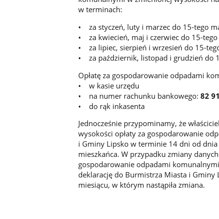
w terminach:
• za styczeń, luty i marzec do 15-tego m
• za kwiecień, maj i czerwiec do 15-tego
• za lipiec, sierpień i wrzesień do 15-teg
• za październik, listopad i grudzień do 
Opłatę za gospodarowanie odpadami kom
• w kasie urzędu
• na numer rachunku bankowego:
82 91
• do rąk inkasenta
Jednocześnie przypominamy, że właściciel
wysokości opłaty za gospodarowanie od
i Gminy Lipsko w terminie 14 dni od dni
mieszkańca. W przypadku zmiany danych 
gospodarowanie odpadami komunalnymi wł
deklarację do Burmistrza Miasta i Gminy 
miesiącu, w którym nastąpiła zmiana.