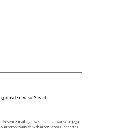
tępności serwisu Gov.pl
adresem e-mail zgadza się na przetwarzanie jego
ły przetwarzania danych przez każdą z jednostek