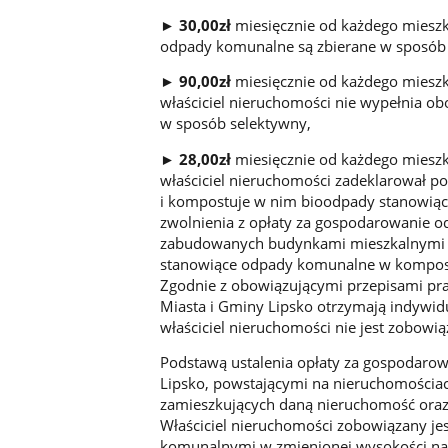
►
30,00zł
miesięcznie od każdego miesz
odpady komunalne są zbierane w sposób 
►
90,00zł
miesięcznie od każdego mieszk
właściciel nieruchomości nie wypełnia 
w sposób selektywny,
►
28,00zł
miesięcznie od każdego mieszk
właściciel nieruchomości zadeklarował
i kompostuje w nim bioodpady stanowią
zwolnienia z opłaty za gospodarowanie o
zabudowanych budynkami mieszkalnymi 
stanowiące odpady komunalne w kompos
Zgodnie z obowiązującymi przepisami pra
Miasta i Gminy Lipsko otrzymają indywi
właściciel nieruchomości nie jest zobowią
Podstawą ustalenia opłaty za gospodaro
Lipsko, powstającymi na nieruchomościac
zamieszkujących daną nieruchomość oraz s
Właściciel nieruchomości zobowiązany je
komunalnymi w zmienionej wysokości na 