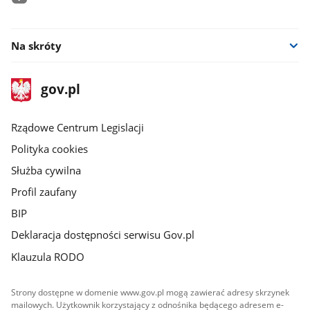
facebook
Na skróty
stopka
Strona
gov.pl
gov.pl
główna
Rządowe Centrum Legislacji
Polityka cookies
Służba cywilna
Profil zaufany
BIP
Deklaracja dostępności serwisu Gov.pl
Klauzula RODO
Strony dostępne w domenie www.gov.pl mogą zawierać adresy skrzynek
mailowych. Użytkownik korzystający z odnośnika będącego adresem e-