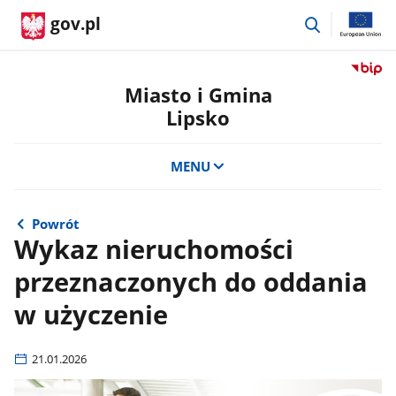
przejdź
gov.pl
do
wyszukiwar
Przejdź
do
Miasto i Gmina
serwis
Lipsko
Biulety
Informa
Publicz
MENU
Miasto
i
Gmina
Powrót
Lipsko
Wykaz nieruchomości
przeznaczonych do oddania
w użyczenie
21.01.2026