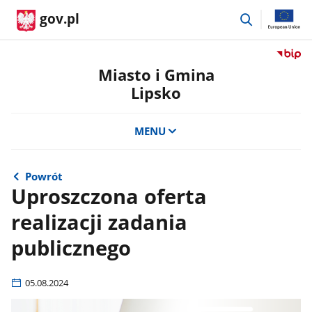
przejdź
gov.pl
do
wyszukiwar
Przejdź
do
Miasto i Gmina
serwis
Lipsko
Biulety
Informa
Publicz
MENU
Miasto
i
Gmina
Powrót
Lipsko
Uproszczona oferta
realizacji zadania
publicznego
05.08.2024