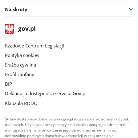
Na skróty
stopka
Strona
gov.pl
gov.pl
główna
Rządowe Centrum Legislacji
Polityka cookies
Służba cywilna
Profil zaufany
BIP
Deklaracja dostępności serwisu Gov.pl
Klauzula RODO
Strony dostępne w domenie www.gov.pl mogą zawierać adresy skrzynek
mailowych. Użytkownik korzystający z odnośnika będącego adresem e-
mail zgadza się na przetwarzanie jego danych (adres e-mail oraz
dobrowolnie podanych danych w wiadomości) w celu przesłania