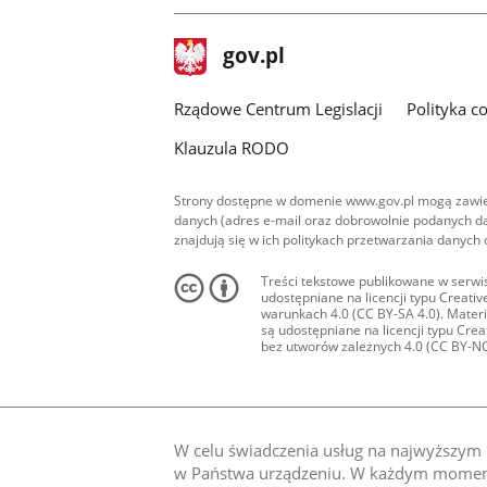
stopka
Strona
gov.pl
gov.pl
główna
Rządowe Centrum Legislacji
Polityka c
Klauzula RODO
Strony dostępne w domenie www.gov.pl mogą zawier
danych (adres e-mail oraz dobrowolnie podanych da
znajdują się w ich politykach przetwarzania danych
Treści tekstowe publikowane w serwis
udostępniane na licencji typu Creat
warunkach 4.0 (CC BY-SA 4.0). Materia
są udostępniane na licencji typu Cr
bez utworów zależnych 4.0 (CC BY-NC-N
W celu świadczenia usług na najwyższym p
w Państwa urządzeniu. W każdym momenci