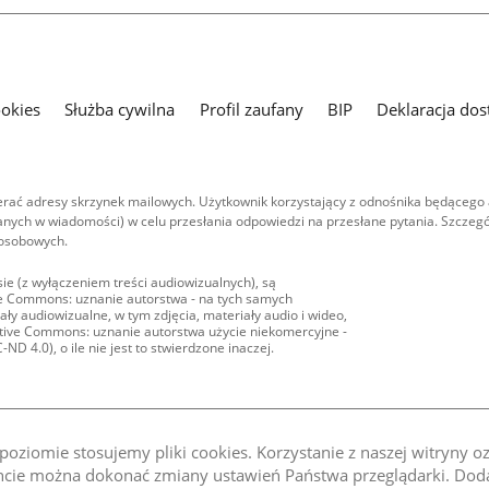
ookies
Służba cywilna
Profil zaufany
BIP
Deklaracja dos
ać adresy skrzynek mailowych. Użytkownik korzystający z odnośnika będącego 
nych w wiadomości) w celu przesłania odpowiedzi na przesłane pytania. Szczegó
 osobowych.
ie (z wyłączeniem treści audiowizualnych), są
ive Commons: uznanie autorstwa - na tych samych
ły audiowizualne, w tym zdjęcia, materiały audio i wideo,
eative Commons: uznanie autorstwa użycie niekomercyjne -
D 4.0), o ile nie jest to stwierdzone inaczej.
oziomie stosujemy pliki cookies. Korzystanie z naszej witryny 
e można dokonać zmiany ustawień Państwa przeglądarki. Dodat