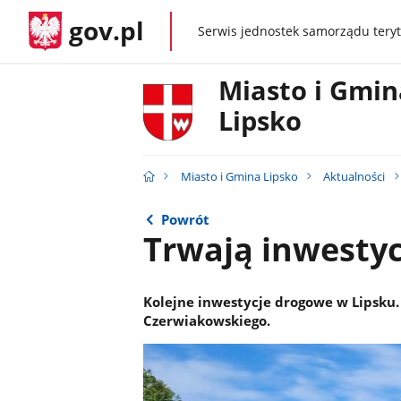
gov.pl
Serwis jednostek samorządu teryt
gov.pl
Miasto i Gmin
Lipsko
Miasto i Gmina Lipsko
Aktualności
Powrót
Trwają inwesty
Kolejne inwestycje drogowe w Lipsku. P
Czerwiakowskiego.